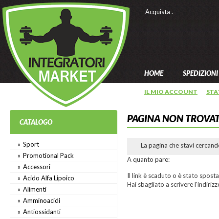
Acquista .
HOME
SPEDIZIONI
IL MIO ACCOUNT
STA
PAGINA NON TROVA
CATALOGO
Sport
La pagina che stavi cercand
Promotional Pack
A quanto pare:
Accessori
Il link è scaduto o è stato spost
Acido Alfa Lipoico
Hai sbagliato a scrivere l'indirizz
Alimenti
Amminoacidi
Antiossidanti