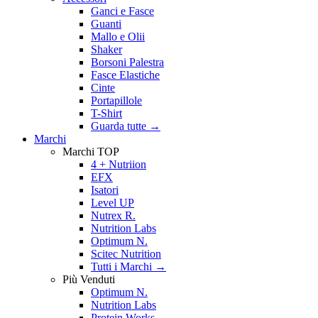
Ganci e Fasce
Guanti
Mallo e Olii
Shaker
Borsoni Palestra
Fasce Elastiche
Cinte
Portapillole
T-Shirt
Guarda tutte
→
Marchi
Marchi TOP
4 + Nutriion
EFX
Isatori
Level UP
Nutrex R.
Nutrition Labs
Optimum N.
Scitec Nutrition
Tutti i Marchi →
Più Venduti
Optimum N.
Nutrition Labs
Protein Works