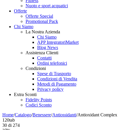
Fitness
Nuoto e sport acquatici
Offerte
Offerte Special
Promotional Pack
Chi Siamo
La Nostra Azienda
Chi Siamo
APP IntegratoriMarket
Blog News
Assistenza Clienti
Contatti
Ordini telefonici
Condizioni
Spese di Trasporto
Condizioni di Vendita
Metodi di Pagamento
Privacy policy
Extra Sconti
Fidelity Points
Codici Sconto
Home
/
Catalogo
/
Benessere
/
Antiossidanti
/
Antioxidant Complex
120tab
30
di
274