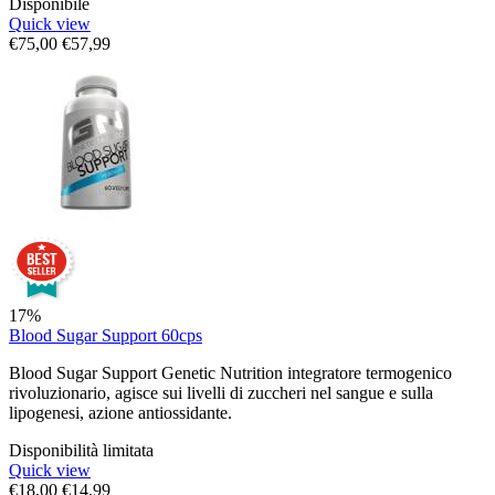
Disponibile
Quick view
€
75,00
€
57,99
17%
Blood Sugar Support 60cps
Blood Sugar Support Genetic Nutrition integratore termogenico
rivoluzionario, agisce sui livelli di zuccheri nel sangue e sulla
lipogenesi, azione antiossidante.
Disponibilità limitata
Quick view
€
18,00
€
14,99