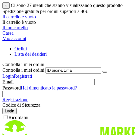
Ci sono 27 utenti che stanno visualizzando questo prodotto
×
Spedizione gratuita per ordini superiori a 40€
Il carrello è vuoto
Il carrello è vuoto
Il tuo carrello
Cassa
Mio account
Ordini
Lista dei desideri
Controlla i miei ordini
Controlla i miei ordini
Login
Registrati
Email
Password
Hai dimenticato la password?
Registrazione
Codice di Sicurezza
Login
Ricordami