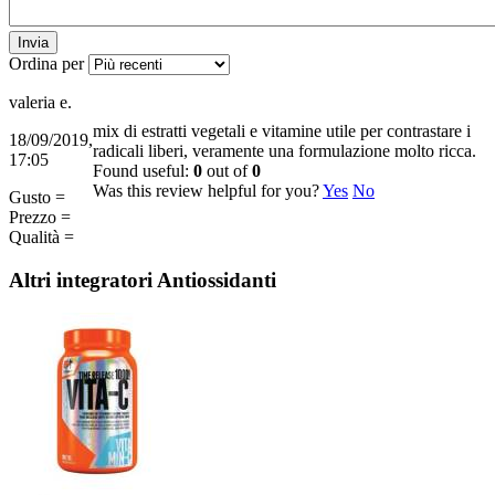
Invia
Ordina per
valeria e.
mix di estratti vegetali e vitamine utile per contrastare i
18/09/2019,
radicali liberi, veramente una formulazione molto ricca.
17:05
Found useful:
0
out of
0
Was this review helpful for you?
Yes
No
Gusto =
Prezzo =
Qualità =
Altri integratori
Antiossidanti