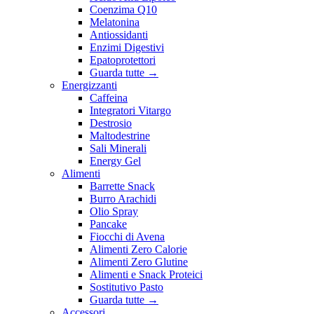
Coenzima Q10
Melatonina
Antiossidanti
Enzimi Digestivi
Epatoprotettori
Guarda tutte
→
Energizzanti
Caffeina
Integratori Vitargo
Destrosio
Maltodestrine
Sali Minerali
Energy Gel
Alimenti
Barrette Snack
Burro Arachidi
Olio Spray
Pancake
Fiocchi di Avena
Alimenti Zero Calorie
Alimenti Zero Glutine
Alimenti e Snack Proteici
Sostitutivo Pasto
Guarda tutte
→
Accessori