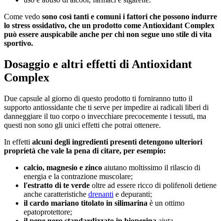
Come vedo
sono così tanti e comuni i fattori che possono indurre
lo stress ossidativo, che un prodotto come Antioxidant Complex
può essere auspicabile anche per chi non segue uno stile di vita
sportivo.
Dosaggio e altri effetti di Antioxidant
Complex
Due capsule al giorno di questo prodotto ti forniranno tutto il
supporto antiossidante che ti serve per impedire ai radicali liberi di
danneggiare il tuo corpo o invecchiare precocemente i tessuti, ma
questi non sono gli unici effetti che potrai ottenere.
In effetti
alcuni degli ingredienti presenti detengono ulteriori
proprietà che vale la pena di citare, per esempio:
calcio, magnesio e zinco
aiutano moltissimo il rilascio di
energia e la contrazione muscolare;
l'estratto di te verde
oltre ad essere ricco di polifenoli detiene
anche caratteristiche
drenanti
e depuranti;
il cardo mariano titolato in silimarina
è un ottimo
epatoprotettore;
il pepe nero standardizzato in bioperina
aiuta