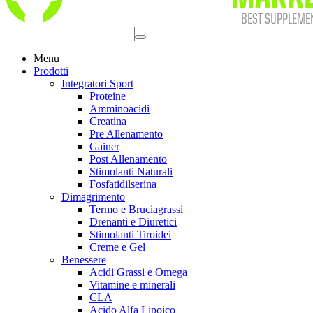
Menu
Prodotti
Integratori Sport
Proteine
Amminoacidi
Creatina
Pre Allenamento
Gainer
Post Allenamento
Stimolanti Naturali
Fosfatidilserina
Dimagrimento
Termo e Bruciagrassi
Drenanti e Diuretici
Stimolanti Tiroidei
Creme e Gel
Benessere
Acidi Grassi e Omega
Vitamine e minerali
CLA
Acido Alfa Lipoico