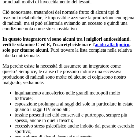
principali motivi di invecchiamento dei tessuti.
Ciò nonostante, trattandosi del normale frutto di alcuni tipi di
reazioni metaboliche, è impossibile azzerare la produzione endogena
di radicali, ma si può rallentarla evitando un eccesso e quindi una
condizione nota come stress ossidativo.
In questo integratore vi sono alcuni tra i migliori antiossidanti,
vedi le vitamine C ed E, l'n-acetyl cisteina e l'
acido alfa lipoico
,
solo per citarne alcuni
. Puoi trovare la lista completa nella relativa
tabella nutrizionale.
Ma perchè esiste la necessità di assumere un integratore come
questo? Semplice, le cause che possono indurre una eccessiva
produzione di radicali sono molte ed alcune ci colpiscono nostro
malgrado, vediamole:
inquinamento atmosferico nelle grandi metropoli molto
trafficate;
esposizione prolungata ai raggi del sole in particolare in estate
quando i raggi UV sono alti;
tossine presenti nei cibi conservati e purtroppo, sempre più
spesso, anche in quelli freschi;
eccessivo stress psicofisico anche indotto dal pesante esercizio
sportivo;
uso e abuso di alcool, farmaci e sigarette.