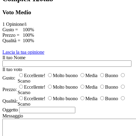
Voto Medio
1 Opinione/i
Gusto =
100%
Prezzo =
100%
Qualità =
100%
Lascia la tua opinione
Il tuo Nome
Il tuo voto
Eccellente!
Molto buono
Media
Buono
Gusto:
Scarso
Eccellente!
Molto buono
Media
Buono
Prezzo:
Scarso
Eccellente!
Molto buono
Media
Buono
Qualità:
Scarso
Oggetto
Messaggio