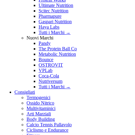
Ultimate Nutrition
Scitec Nutrition
Pharmapure
Gaspari Nutrition
Haya Labs
Tutti i Marchi →
Nuovi Marchi
Pandy
The Protein Ball Co
Metabolic Nutrition
Bounce
OSTROVIT
VPLab
Coca-Cola
Nutriversum
Tutti i Marchi →
Consigliati
Termogenici
Ossido Nitrico
Multivitaminici
Arti Marziali
Body Building
Calcio Tennis Pallavolo
Ciclismo e Endurance