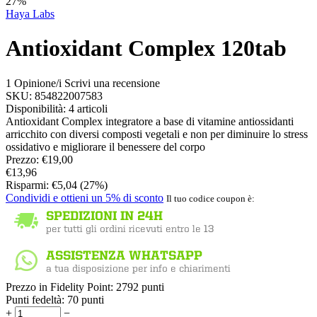
27%
Haya Labs
Antioxidant Complex 120tab
1 Opinione/i
Scrivi una recensione
SKU:
854822007583
Disponibilità:
4 articoli
Antioxidant Complex integratore a base di vitamine antiossidanti
arricchito con diversi composti vegetali e non per diminuire lo stress
ossidativo e migliorare il benessere del corpo
Prezzo:
€
19,00
€
13,96
Risparmi:
€
5,04
(
27
%)
Condividi e ottieni un 5% di sconto
Il tuo codice coupon è:
Prezzo in Fidelity Point:
2792 punti
Punti fedeltà:
70 punti
+
−