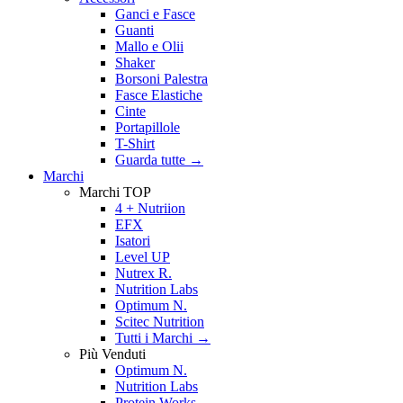
Ganci e Fasce
Guanti
Mallo e Olii
Shaker
Borsoni Palestra
Fasce Elastiche
Cinte
Portapillole
T-Shirt
Guarda tutte
→
Marchi
Marchi TOP
4 + Nutriion
EFX
Isatori
Level UP
Nutrex R.
Nutrition Labs
Optimum N.
Scitec Nutrition
Tutti i Marchi →
Più Venduti
Optimum N.
Nutrition Labs
Protein Works