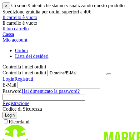
Ci sono 9 utenti che stanno visualizzando questo prodotto
×
Spedizione gratuita per ordini superiori a 40€
Il carrello è vuoto
Il carrello è vuoto
Il tuo carrello
Cassa
Mio account
Ordini
Lista dei desideri
Controlla i miei ordini
Controlla i miei ordini
Login
Registrati
E-Mail
Password
Hai dimenticato la password?
Registrazione
Codice di Sicurezza
Login
Ricordami