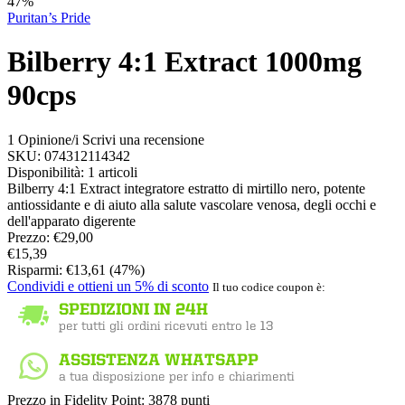
47%
Puritan’s Pride
Bilberry 4:1 Extract 1000mg
90cps
1 Opinione/i
Scrivi una recensione
SKU:
074312114342
Disponibilità:
1 articoli
Bilberry 4:1 Extract integratore estratto di mirtillo nero, potente
antiossidante e di aiuto alla salute vascolare venosa, degli occhi e
dell'apparato digerente
Prezzo:
€
29,00
€
15,39
Risparmi:
€
13,61
(
47
%)
Condividi e ottieni un 5% di sconto
Il tuo codice coupon è:
Prezzo in Fidelity Point:
3878 punti