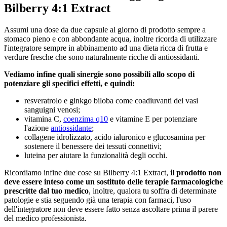
Bilberry 4:1 Extract
Assumi una dose da due capsule al giorno di prodotto sempre a
stomaco pieno e con abbondante acqua, inoltre ricorda di utilizzare
l'integratore sempre in abbinamento ad una dieta ricca di frutta e
verdure fresche che sono naturalmente ricche di antiossidanti.
Vediamo infine quali sinergie sono possibili allo scopo di
potenziare gli specifici effetti, e quindi:
resveratrolo e ginkgo biloba come coadiuvanti dei vasi
sanguigni venosi;
vitamina C,
coenzima q10
e vitamine E per potenziare
l'azione
antiossidante
;
collagene idrolizzato, acido ialuronico e glucosamina per
sostenere il benessere dei tessuti connettivi;
luteina per aiutare la funzionalità degli occhi.
Ricordiamo infine due cose su Bilberry 4:1 Extract,
il prodotto non
deve essere inteso come un sostituto delle terapie farmacologiche
prescritte dal tuo medico
, inoltre, qualora tu soffra di determinate
patologie e stia seguendo già una terapia con farmaci, l'uso
dell'integratore non deve essere fatto senza ascoltare prima il parere
del medico professionista.