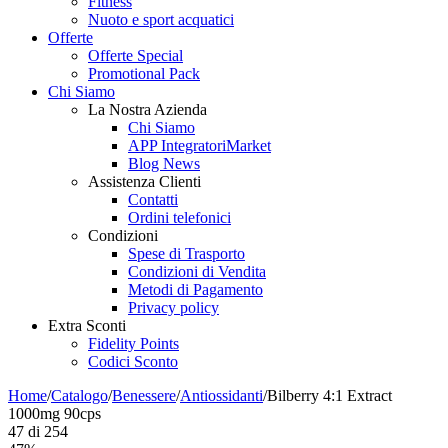
Fitness
Nuoto e sport acquatici
Offerte
Offerte Special
Promotional Pack
Chi Siamo
La Nostra Azienda
Chi Siamo
APP IntegratoriMarket
Blog News
Assistenza Clienti
Contatti
Ordini telefonici
Condizioni
Spese di Trasporto
Condizioni di Vendita
Metodi di Pagamento
Privacy policy
Extra Sconti
Fidelity Points
Codici Sconto
Home
/
Catalogo
/
Benessere
/
Antiossidanti
/
Bilberry 4:1 Extract
1000mg 90cps
47
di
254