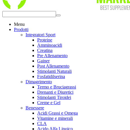
Menu
Prodotti
Integratori Sport
Proteine
Amminoacidi
Creatina
Pre Allenamento
Gainer
Post Allenamento
Stimolanti Naturali
Fosfatidilserina
Dimagrimento
Termo e Bruciagrassi
Drenanti e Diuretici
Stimolanti Tiroidei
Creme e Gel
Benessere
Acidi Grassi e Omega
Vitamine e minerali
CLA
Acido Alfa Lipoico