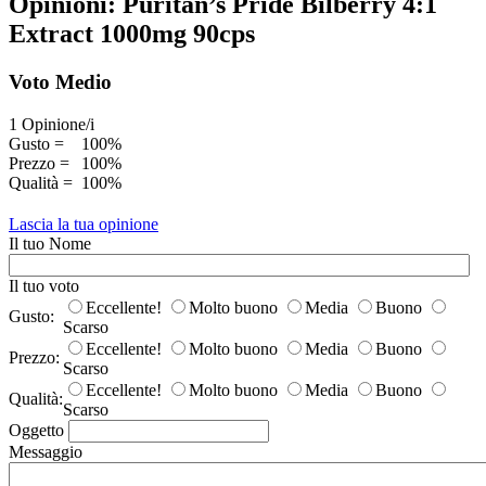
Opinioni: Puritan’s Pride Bilberry 4:1
Extract 1000mg 90cps
Voto Medio
1 Opinione/i
Gusto =
100%
Prezzo =
100%
Qualità =
100%
Lascia la tua opinione
Il tuo Nome
Il tuo voto
Eccellente!
Molto buono
Media
Buono
Gusto:
Scarso
Eccellente!
Molto buono
Media
Buono
Prezzo:
Scarso
Eccellente!
Molto buono
Media
Buono
Qualità:
Scarso
Oggetto
Messaggio