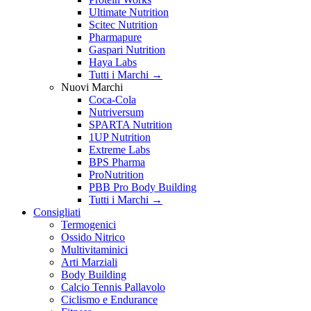
Ultimate Nutrition
Scitec Nutrition
Pharmapure
Gaspari Nutrition
Haya Labs
Tutti i Marchi →
Nuovi Marchi
Coca-Cola
Nutriversum
SPARTA Nutrition
1UP Nutrition
Extreme Labs
BPS Pharma
ProNutrition
PBB Pro Body Building
Tutti i Marchi →
Consigliati
Termogenici
Ossido Nitrico
Multivitaminici
Arti Marziali
Body Building
Calcio Tennis Pallavolo
Ciclismo e Endurance