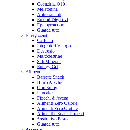
Coenzima Q10
Melatonina
Antiossidanti
Enzimi Digestivi
Epatoprotettori
Guarda tutte
→
Energizzanti
Caffeina
Integratori Vitargo
Destrosio
Maltodestrine
Sali Minerali
Energy Gel
Alimenti
Barrette Snack
Burro Arachidi
Olio Spray
Pancake
Fiocchi di Avena
Alimenti Zero Calorie
Alimenti Zero Glutine
Alimenti e Snack Proteici
Sostitutivo Pasto
Guarda tutte
→
Accessori