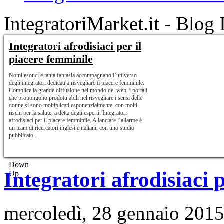
IntegratoriMarket.it - Blog 
Integratori afrodisiaci per il
piacere femminile
Nomi esotici e tanta fantasia accompagnano l’universo
degli integratori dedicati a risvegliare il piacere femminile.
Complice la grande diffusione nel mondo del web, i portali
che propongono prodotti abili nel risvegliare i sensi delle
donne si sono moltiplicati esponenzialmente, con molti
rischi per la salute, a detta degli esperti. Integratori
afrodisiaci per il piacere femminile. A lanciare l’allarme è
un team di ricercatori inglesi e italiani, con uno studio
pubblicato…
Il peso forma in base ad
Down
altezza e peso
Integratori afrodisiaci 
Up
Il peso forma è un parametro che indica il corretto stato di
salute dell’individuo. Punto di partenza fondamentale per
ogni dieta e regime alimentare, il peso forma si basa
mercoledì, 28 gennaio 201
sull’indice di massa corporea, chiamato in gergo IMC, il
quale tiene conto del rapporto fra peso e altezza delle