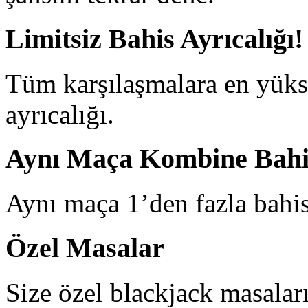
Limitsiz Bahis Ayrıcalığı!
Tüm karşılaşmalara en yükse
ayrıcalığı.
Aynı Maça Kombine Bahi
Aynı maça 1’den fazla bahis
Özel Masalar
Size özel blackjack masaları