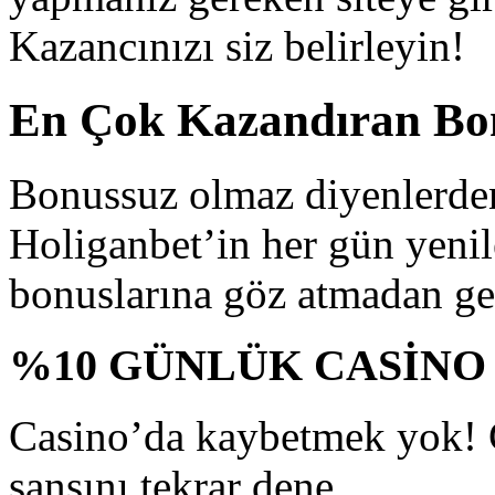
Kazancınızı siz belirleyin!
En Çok Kazandıran Bon
Bonussuz olmaz diyenlerden
Holiganbet’in her gün yenil
bonuslarına göz atmadan g
%10 GÜNLÜK CASİNO
Casino’da kaybetmek yok! G
şansını tekrar dene.