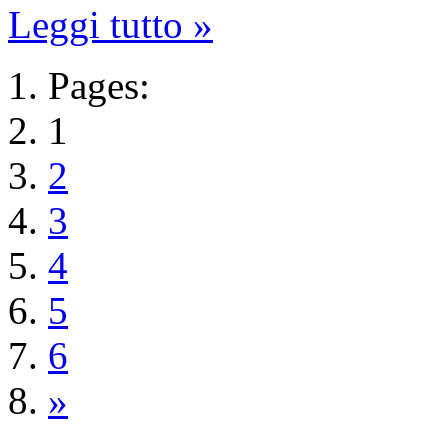
Leggi tutto »
Pages:
1
2
3
4
5
6
»