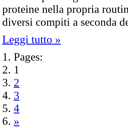
proteine nella propria routi
diversi compiti a seconda d
Leggi tutto »
Pages:
1
2
3
4
»