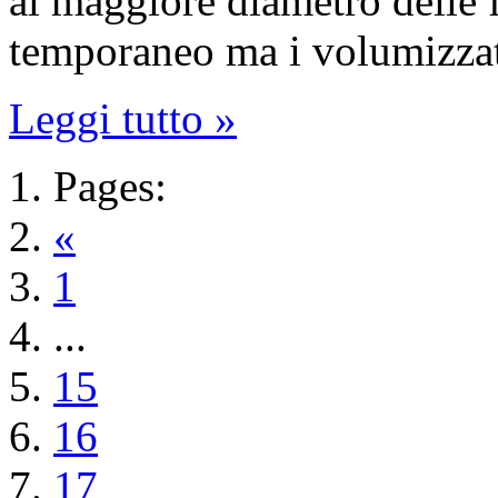
al maggiore diametro delle f
temporaneo ma i volumizza
Leggi tutto »
Pages:
«
1
...
15
16
17