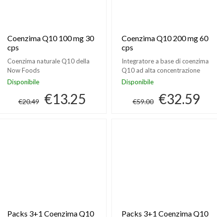
Coenzima Q10 100 mg 30
Coenzima Q10 200 mg 60
cps
cps
Coenzima naturale Q10 della
Integratore a base di coenzima
Now Foods
Q10 ad alta concentrazione
Disponibile
Disponibile
€13.25
€32.59
€20.49
€59.00
Packs 3+1 Coenzima Q10
Packs 3+1 Coenzima Q10