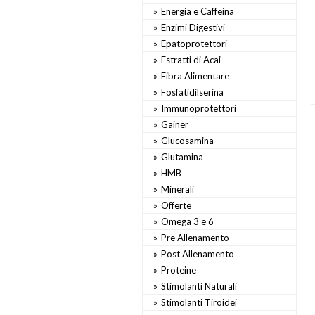
Energia e Caffeina
Enzimi Digestivi
Epatoprotettori
Estratti di Acai
Fibra Alimentare
Fosfatidilserina
Immunoprotettori
Gainer
Glucosamina
Glutamina
HMB
Minerali
Offerte
Omega 3 e 6
Pre Allenamento
Post Allenamento
Proteine
Stimolanti Naturali
Stimolanti Tiroidei