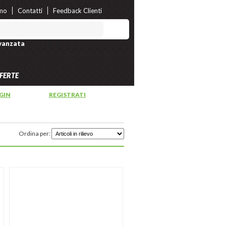
amo
Contatti
Feedback Clienti
vanzata
FERTE
GIN
OPPURE
REGISTRATI
Ordina per: