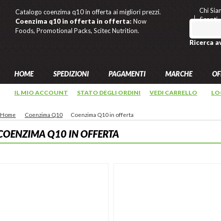
Chi Si
Catalogo coenzima q10 in offerta ai migliori prezzi.
Sconti
Coenzima q10 in offerta in offerta:
Now
Foods, Promotional Packs, Scitec Nutrition.
Ricerca a
HOME
SPEDIZIONI
PAGAMENTI
MARCHE
OF
IL MIO ACCOUNT
STATO DEGLI ORDINI
VEDI CARRELLO
LO
Home
Coenzima Q10
Coenzima Q10 in offerta
COENZIMA Q10 IN OFFERTA