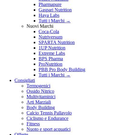
Pharmapure
Gaspari Nutrition
Haya Labs
Tutti i Marchi →
Nuovi Marchi
Coca-Cola
Nutriversum
SPARTA Nutrition
1UP Nutrition
Extreme Labs
BPS Pharma
ProNutrition
PBB Pro Body Building
Tutti i Marchi →
Consigliati
Termogenici
Ossido Nitrico
Multivitaminici
Arti Marziali
Body Building
Calcio Tennis Pallavolo
Ciclismo e Endurance
Fitness
Nuoto e sport acquatici
Offerte