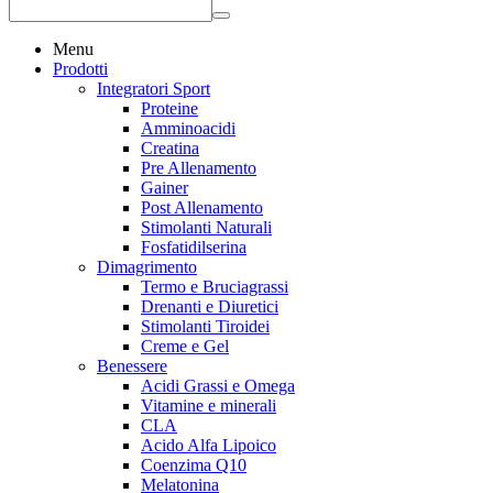
Menu
Prodotti
Integratori Sport
Proteine
Amminoacidi
Creatina
Pre Allenamento
Gainer
Post Allenamento
Stimolanti Naturali
Fosfatidilserina
Dimagrimento
Termo e Bruciagrassi
Drenanti e Diuretici
Stimolanti Tiroidei
Creme e Gel
Benessere
Acidi Grassi e Omega
Vitamine e minerali
CLA
Acido Alfa Lipoico
Coenzima Q10
Melatonina