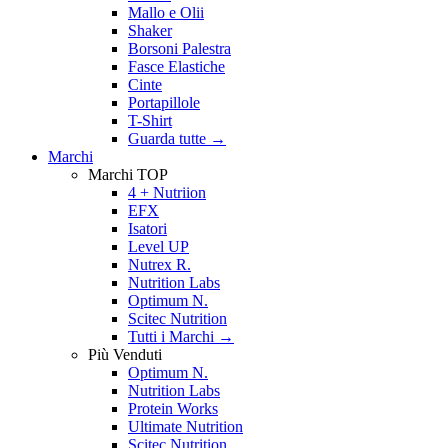
Mallo e Olii
Shaker
Borsoni Palestra
Fasce Elastiche
Cinte
Portapillole
T-Shirt
Guarda tutte
→
Marchi
Marchi TOP
4 + Nutriion
EFX
Isatori
Level UP
Nutrex R.
Nutrition Labs
Optimum N.
Scitec Nutrition
Tutti i Marchi →
Più Venduti
Optimum N.
Nutrition Labs
Protein Works
Ultimate Nutrition
Scitec Nutrition