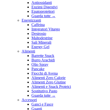
Antiossidanti
Enzimi Digestivi
Epatoprotettori
Guarda tutte
→
Energizzanti
Caffeina
Integratori Vitargo
Destrosio
Maltodestrine
Sali Minerali
Energy Gel
Alimenti
Barrette Snack
Burro Arachidi
Olio Spray
Pancake
Fiocchi di Avena
Alimenti Zero Calorie
Alimenti Zero Glutine
Alimenti e Snack Proteici
Sostitutivo Pasto
Guarda tutte
→
Accessori
Ganci e Fasce
Guanti