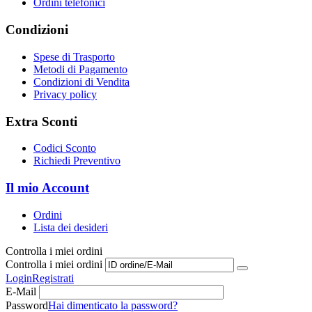
Ordini telefonici
Condizioni
Spese di Trasporto
Metodi di Pagamento
Condizioni di Vendita
Privacy policy
Extra Sconti
Codici Sconto
Richiedi Preventivo
Il mio Account
Ordini
Lista dei desideri
Controlla i miei ordini
Controlla i miei ordini
Login
Registrati
E-Mail
Password
Hai dimenticato la password?