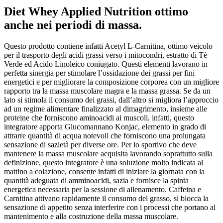
Diet Whey Applied Nutrition ottimo
anche nei periodi di massa.
Questo prodotto contiene infatti Acetyl L-Carnitina, ottimo veicolo
per il trasporto degli acidi grassi verso i mitocondri, estratto di Tè
Verde ed Acido Linoleico coniugato. Questi elementi lavorano in
perfetta sinergia per stimolare l’ossidazione dei grassi per fini
energetici e per migliorare la composizione corporea con un migliore
rapporto tra la massa muscolare magra e la massa grassa. Se da un
lato si stimola il consumo dei grassi, dall’altro si migliora l’approccio
ad un regime alimentare finalizzato al dimagrimento, insieme alle
proteine che forniscono aminoacidi ai muscoli, infatti, questo
integratore apporta Glucomannano Konjac, elemento in grado di
attrarre quantità di acqua notevoli che forniscono una prolungata
sensazione di sazietà per diverse ore. Per lo sportivo che deve
mantenere la massa muscolare acquisita lavorando soprattutto sulla
definizione, questo integratore è una soluzione molto indicata al
mattino a colazione, consente infatti di iniziare la giornata con la
quantità adeguata di amminoacidi, sazia e fornisce la spinta
energetica necessaria per la sessione di allenamento. Caffeina e
Carnitina attivano rapidamente il consumo del grasso, si blocca la
sensazione di appetito senza interferire con i processi che portano al
mantenimento e alla costruzione della massa muscolare.