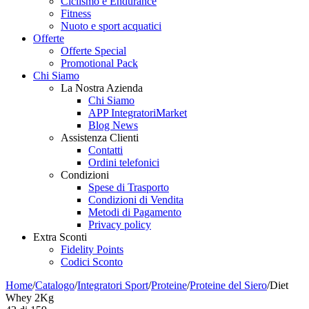
Ciclismo e Endurance
Fitness
Nuoto e sport acquatici
Offerte
Offerte Special
Promotional Pack
Chi Siamo
La Nostra Azienda
Chi Siamo
APP IntegratoriMarket
Blog News
Assistenza Clienti
Contatti
Ordini telefonici
Condizioni
Spese di Trasporto
Condizioni di Vendita
Metodi di Pagamento
Privacy policy
Extra Sconti
Fidelity Points
Codici Sconto
Home
/
Catalogo
/
Integratori Sport
/
Proteine
/
Proteine del Siero
/
Diet
Whey 2Kg