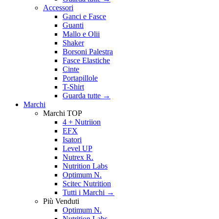
Accessori
Ganci e Fasce
Guanti
Mallo e Olii
Shaker
Borsoni Palestra
Fasce Elastiche
Cinte
Portapillole
T-Shirt
Guarda tutte
→
Marchi
Marchi TOP
4 + Nutriion
EFX
Isatori
Level UP
Nutrex R.
Nutrition Labs
Optimum N.
Scitec Nutrition
Tutti i Marchi →
Più Venduti
Optimum N.
Nutrition Labs