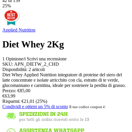
42
di
159
25%
Applied Nutrition
Diet Whey 2Kg
1 Opinione/i
Scrivi una recensione
SKU:
APN_DIETW_2_CHD
Disponibilità:
2 articoli
Diet Whey Applied Nutrition integratore di proteine del siero del
latte concentrate e isolate arricchito con cla, estratto di te verde,
glucomannano e carnitina, ideale per sostenere la perdita di grasso.
Prezzo:
€
85,00
€
63,99
Risparmi:
€
21,01
(
25
%)
Condividi e ottieni un 5% di sconto
Il tuo codice coupon è: