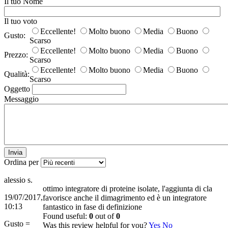
Il tuo Nome
Il tuo voto
Eccellente!
Molto buono
Media
Buono
Gusto:
Scarso
Eccellente!
Molto buono
Media
Buono
Prezzo:
Scarso
Eccellente!
Molto buono
Media
Buono
Qualità:
Scarso
Oggetto
Messaggio
Invia
Ordina per
alessio s.
ottimo integratore di proteine isolate, l'aggiunta di cla
19/07/2017,
favorisce anche il dimagrimento ed è un integratore
10:13
fantastico in fase di definizione
Found useful:
0
out of
0
Gusto =
Was this review helpful for you?
Yes
No