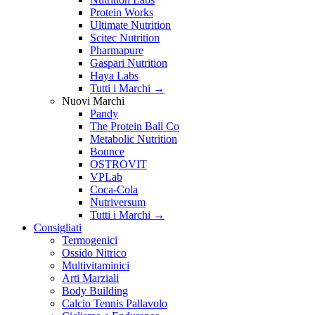
Protein Works
Ultimate Nutrition
Scitec Nutrition
Pharmapure
Gaspari Nutrition
Haya Labs
Tutti i Marchi →
Nuovi Marchi
Pandy
The Protein Ball Co
Metabolic Nutrition
Bounce
OSTROVIT
VPLab
Coca-Cola
Nutriversum
Tutti i Marchi →
Consigliati
Termogenici
Ossido Nitrico
Multivitaminici
Arti Marziali
Body Building
Calcio Tennis Pallavolo