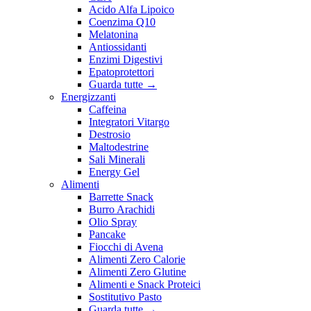
Acido Alfa Lipoico
Coenzima Q10
Melatonina
Antiossidanti
Enzimi Digestivi
Epatoprotettori
Guarda tutte
→
Energizzanti
Caffeina
Integratori Vitargo
Destrosio
Maltodestrine
Sali Minerali
Energy Gel
Alimenti
Barrette Snack
Burro Arachidi
Olio Spray
Pancake
Fiocchi di Avena
Alimenti Zero Calorie
Alimenti Zero Glutine
Alimenti e Snack Proteici
Sostitutivo Pasto
Guarda tutte
→