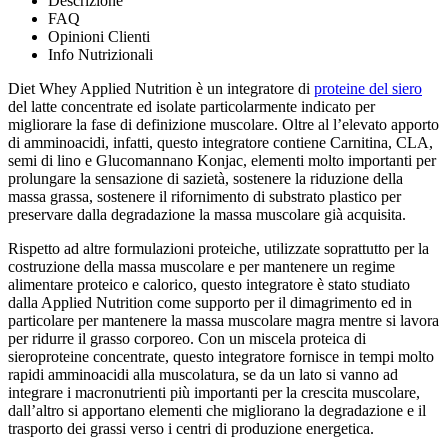
Descrizione
FAQ
Opinioni Clienti
Info Nutrizionali
Diet Whey Applied Nutrition è un integratore di
proteine del siero
del latte concentrate ed isolate particolarmente indicato per
migliorare la fase di definizione muscolare. Oltre al l’elevato apporto
di amminoacidi, infatti, questo integratore contiene Carnitina, CLA,
semi di lino e Glucomannano Konjac, elementi molto importanti per
prolungare la sensazione di sazietà, sostenere la riduzione della
massa grassa, sostenere il rifornimento di substrato plastico per
preservare dalla degradazione la massa muscolare già acquisita.
Rispetto ad altre formulazioni proteiche, utilizzate soprattutto per la
costruzione della massa muscolare e per mantenere un regime
alimentare proteico e calorico, questo integratore è stato studiato
dalla Applied Nutrition come supporto per il dimagrimento ed in
particolare per mantenere la massa muscolare magra mentre si lavora
per ridurre il grasso corporeo. Con un miscela proteica di
sieroproteine concentrate, questo integratore fornisce in tempi molto
rapidi amminoacidi alla muscolatura, se da un lato si vanno ad
integrare i macronutrienti più importanti per la crescita muscolare,
dall’altro si apportano elementi che migliorano la degradazione e il
trasporto dei grassi verso i centri di produzione energetica.