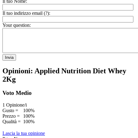
Il tuo Nome:
Il tuo indirizzo email (
?
):
Your question:
Invia
Opinioni: Applied Nutrition Diet Whey
2Kg
Voto Medio
1 Opinione/i
Gusto =
100%
Prezzo =
100%
Qualità =
100%
Lascia la tua opinione