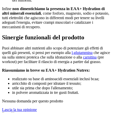
dei nutrienti.
Infine
non dimentichiamo la presenza in EAA+ Hydration di
altri minerali essenziali
, come fosforo, magnesio, sodio e potassio,
tutti elettroliti che agiscono in differenti modi per tenere su livelli
adeguati l'energia, evitare crampi muscolari e catalizzare i
meccanismi di recupero.
Sinergie funzionali del prodotto
Puoi abbinare altri nutrienti allo scopo di potenziare gli effetti di
quelli già presenti, si pensi per esempio alla
l-glutammina
che agisce
sia sulla sintesi proteica che sulla idratazione o alla
carnitina
(pre
workout) per facilitare il rilascio di energia a partire dal grasso.
Riassumiamo in breve su EAA+ Hydration Nutrex:
realizzato su base di aminoacidi essenziali inclusi bcaa;
arricchito di composti per idratare il tessuto;
utile sia prima che dopo l'allenamento;
in polvere aromatizzata in tre gusti fruttati.
Nessuna domanda per questo prodotto
Lascia la tua opinione