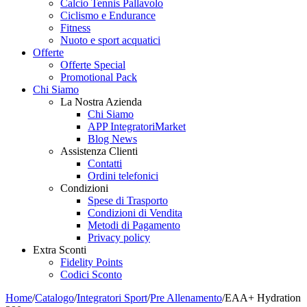
Calcio Tennis Pallavolo
Ciclismo e Endurance
Fitness
Nuoto e sport acquatici
Offerte
Offerte Special
Promotional Pack
Chi Siamo
La Nostra Azienda
Chi Siamo
APP IntegratoriMarket
Blog News
Assistenza Clienti
Contatti
Ordini telefonici
Condizioni
Spese di Trasporto
Condizioni di Vendita
Metodi di Pagamento
Privacy policy
Extra Sconti
Fidelity Points
Codici Sconto
Home
/
Catalogo
/
Integratori Sport
/
Pre Allenamento
/
EAA+ Hydration