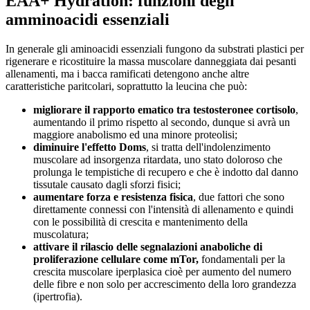
EAA+ Hydration: funzioni degli
amminoacidi essenziali
In generale gli aminoacidi essenziali fungono da substrati plastici per
rigenerare e ricostituire la massa muscolare danneggiata dai pesanti
allenamenti, ma i bacca ramificati detengono anche altre
caratteristiche paritcolari, soprattutto la leucina che può:
migliorare il rapporto ematico tra testosteronee cortisolo
,
aumentando il primo rispetto al secondo, dunque si avrà un
maggiore anabolismo ed una minore proteolisi;
diminuire l'effetto Doms
, si tratta dell'indolenzimento
muscolare ad insorgenza ritardata, uno stato doloroso che
prolunga le tempistiche di recupero e che è indotto dal danno
tissutale causato dagli sforzi fisici;
aumentare forza e resistenza fisica
, due fattori che sono
direttamente connessi con l'intensità di allenamento e quindi
con le possibilità di crescita e mantenimento della
muscolatura;
attivare il rilascio delle segnalazioni anaboliche di
proliferazione cellulare come mTor,
fondamentali per la
crescita muscolare iperplasica cioè per aumento del numero
delle fibre e non solo per accrescimento della loro grandezza
(ipertrofia).