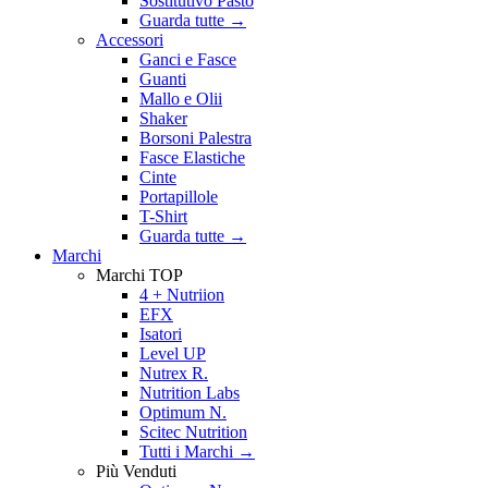
Sostitutivo Pasto
Guarda tutte
→
Accessori
Ganci e Fasce
Guanti
Mallo e Olii
Shaker
Borsoni Palestra
Fasce Elastiche
Cinte
Portapillole
T-Shirt
Guarda tutte
→
Marchi
Marchi TOP
4 + Nutriion
EFX
Isatori
Level UP
Nutrex R.
Nutrition Labs
Optimum N.
Scitec Nutrition
Tutti i Marchi →
Più Venduti