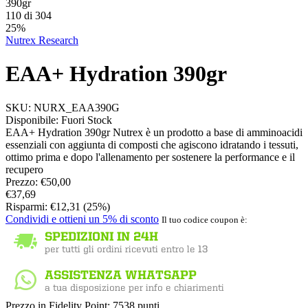
390gr
110
di
304
25%
Nutrex Research
EAA+ Hydration 390gr
SKU:
NURX_EAA390G
Disponibile:
Fuori Stock
EAA+ Hydration 390gr Nutrex è un prodotto a base di amminoacidi
essenziali con aggiunta di composti che agiscono idratando i tessuti,
ottimo prima e dopo l'allenamento per sostenere la performance e il
recupero
Prezzo:
€
50,00
€
37,69
Risparmi:
€
12,31
(
25
%)
Condividi e ottieni un 5% di sconto
Il tuo codice coupon è:
Prezzo in Fidelity Point:
7538 punti