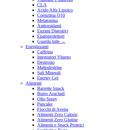
CLA
Acido Alfa Lipoico
Coenzima Q10
Melatonina
Antiossidanti
Enzimi Digestivi
Epatoprotettori
Guarda tutte
→
Energizzanti
Caffeina
Integratori Vitargo
Destrosio
Maltodestrine
Sali Minerali
Energy Gel
Alimenti
Barrette Snack
Burro Arachidi
Olio Spray
Pancake
Fiocchi di Avena
Alimenti Zero Calorie
Alimenti Zero Glutine
Alimenti e Snack Proteici