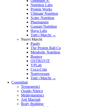
Optimum N.
Nutrition Labs
Protein Works
Ultimate Nutrition
Scitec Nutrition
Pharmapure
Gaspari Nutrition
Haya Labs
Tutti i Marchi →
Nuovi Marchi
Pandy
The Protein Ball Co
Metabolic Nutrition
Bounce
OSTROVIT
VPLab
Coca-Cola
Nutriversum
Tutti i Marchi →
Consigliati
Termogenici
Ossido Nitrico
Multivitaminici
Arti Marziali
Body Building