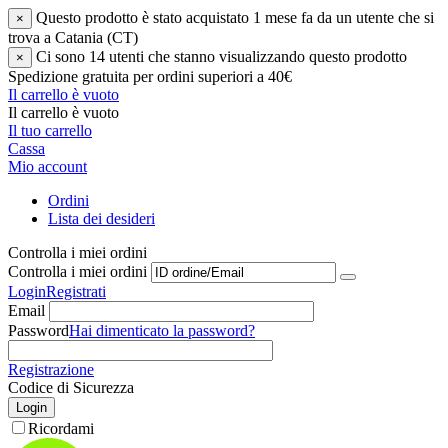
Questo prodotto è stato acquistato 1 mese fa da un utente che si
×
trova a Catania (CT)
Ci sono 14 utenti che stanno visualizzando questo prodotto
×
Spedizione gratuita per ordini superiori a 40€
Il carrello è vuoto
Il carrello è vuoto
Il tuo carrello
Cassa
Mio account
Ordini
Lista dei desideri
Controlla i miei ordini
Controlla i miei ordini
Login
Registrati
Email
Password
Hai dimenticato la password?
Registrazione
Codice di Sicurezza
Login
Ricordami