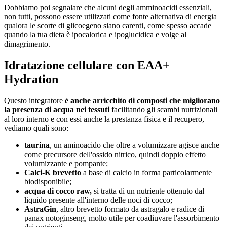
Dobbiamo poi segnalare che alcuni degli amminoacidi essenziali,
non tutti, possono essere utilizzati come fonte alternativa di energia
qualora le scorte di glicoegeno siano carenti, come spesso accade
quando la tua dieta è ipocalorica e ipoglucidica e volge al
dimagrimento.
Idratazione cellulare con EAA+
Hydration
Questo integratore
è anche arricchito di composti che migliorano
la presenza di acqua nei tessuti
facilitando gli scambi nutrizionali
al loro interno e con essi anche la prestanza fisica e il recupero,
vediamo quali sono:
taurina
, un aminoacido che oltre a volumizzare agisce anche
come precursore dell'ossido nitrico, quindi doppio effetto
volumizzante e pompante;
Calci-K brevetto
a base di calcio in forma particolarmente
biodisponibile;
acqua di cocco raw,
si tratta di un nutriente ottenuto dal
liquido presente all'interno delle noci di cocco;
AstraGin
, altro brevetto formato da astragalo e radice di
panax notoginseng, molto utile per coadiuvare l'assorbimento