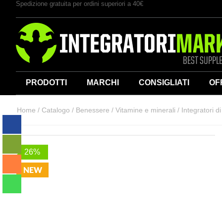
Spedizione gratuita per ordini superiori a 40€
PRODOTTI
MARCHI
CONSIGLIATI
OF
Home
/
Catalogo
/
Benessere
/
Vitamine e minerali
/
Integratori d
26%