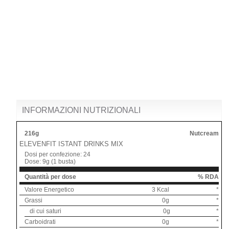
INFORMAZIONI NUTRIZIONALI
216g
Nutcream
ELEVENFIT ISTANT DRINKS MIX
Dosi per confezione:
24
Dose:
9g
(
1 busta
)
Quantità per dose
% RDA
Valore Energetico
3 Kcal
*
Grassi
0g
*
di cui saturi
0g
*
Carboidrati
0g
*