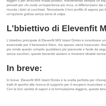
leggeri o per arricchire frullati proteici, mantenendo sempre un equi
pensati per chi vuole un'esperienza più ricca, si differenziano dai cl
ricorda i dolci al cucchiaio. Nonostante il loro profilo di sapore p
un'opzione golosa senza sensi di colpa.
L'bbiettivo di Elevenfit
L'obiettivo principale di Elevenfit MIX Istant Drinks è incentivare u
essenziale per il benessere fisico, ma spesso viene trascurato. A
più rende questo compito quotidiano più piacevole e facile da segu
senza zuccheri, queste bevande aiutano a rimanere idratati senz
In breve:
In breve, Elevenfit MIX Istant Drinks è la scelta perfetta per chiunq
tratti di sportivi alla ricerca di supporto per il recupero muscolare
Con la loro varietà di sapori e la formulazione leggera, queste be