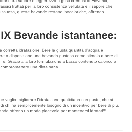
librio tra sapore e leggerezza. I gusti cremosi di Elevenfit,
assici fruttati per la loro consistenza vellutata e il sapore che
iù lussuoso, queste bevande restano ipocaloriche, offrendo
 MIX Bevande istantanee:
na corretta idratazione. Bere la giusta quantità d'acqua è
vere a disposizione una bevanda gustosa come stimolo a bere di
ire. Grazie alla loro formulazione a basso contenuto calorico e
a compromettere una dieta sana.
ue voglia migliorare l'idratazione quotidiana con gusto, che si
 o di chi ha semplicemente bisogno di un incentivo per bere di più.
vande offrono un modo piacevole per mantenersi idratati!!!