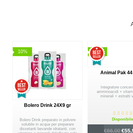
10%
15%
Animal Pak 44
Integratore concent
amminoacidi + vitami
minerali + estratti 
Bolero Drink 24X9 gr
Disponibil
Bolero Drink preparato in polvere
solubile in acqua per preparare
dissetanti bevande idratanti, con
€
66,00
€
55,