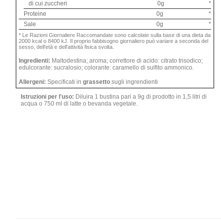
di cui zuccheri
0g
*
Proteine
0g
*
Sale
0g
*
*
Le Razioni Giornaliere Raccomandate sono calcolate sulla base di una dieta da
2000 kcal o 8400 kJ. Il proprio fabbisogno giornaliero può variare a seconda del
sesso, dell'età e dell'attività fisica svolta.
Ingredienti:
Maltodestina; aroma; correttore di acido: citrato trisodico;
edulcorante: sucralosio; colorante: caramello di sulfito ammonico.
Allergeni:
Specificati in
grassetto
sugli ingrendienti
Istruzioni per l'uso:
Diluira 1 bustina pari a 9g di prodotto in 1,5 litri di
acqua o 750 ml di latte o bevanda vegetale.