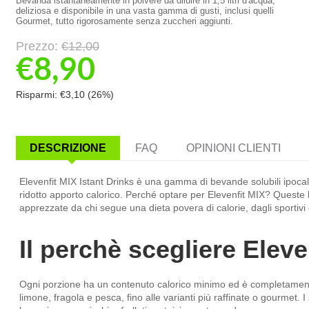
Bevanda istantaneamente in polvere da diluire in 1,5 litri d'acqua,
deliziosa e disponibile in una vasta gamma di gusti, inclusi quelli
Gourmet, tutto rigorosamente senza zuccheri aggiunti.
Prezzo:
€
12,00
€
8,90
Risparmi:
€
3,10
(
26
%)
DESCRIZIONE
FAQ
OPINIONI CLIENTI
Elevenfit MIX Istant Drinks è una gamma di bevande solubili ipoc
ridotto apporto calorico. Perché optare per Elevenfit MIX? Queste
apprezzate da chi segue una dieta povera di calorie, dagli sportivi
Il perchè scegliere Eleven
Ogni porzione ha un contenuto calorico minimo ed è completamente p
limone, fragola e pesca, fino alle varianti più raffinate o gourmet.