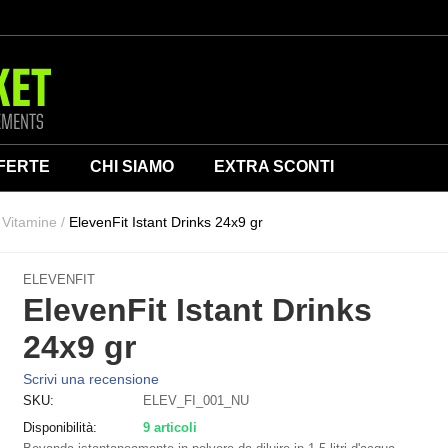
FERTE
CHI SIAMO
EXTRA SCONTI
i Vitamine
/
ElevenFit Istant Drinks 24x9 gr
ELEVENFIT
ElevenFit Istant Drinks
24x9 gr
Scrivi una recensione
SKU:
ELEV_FI_001_NU
Disponibilità:
9 articoli