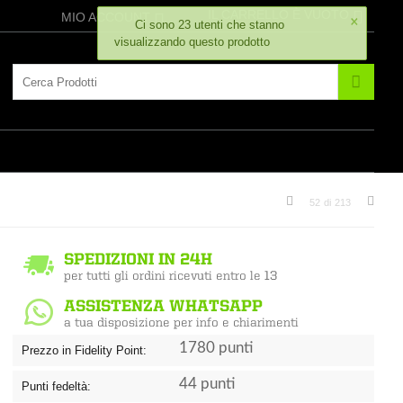
×
IL CARRELLO È VUOTO
MIO ACCOUNT
Ci sono 23 utenti che stanno
visualizzando questo prodotto
52
di
213
1780 punti
Prezzo in Fidelity Point:
44 punti
Punti fedeltà: