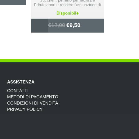
zuccheri, perfetto per facilitare
l'idratazione e rendere l'assunzione di
liquidi più piacevole.
Disponibile
€
12,00
€
9,50
ASSISTENZA
CONTATTI
METODI DI PAGAMENTO
CONDIZIONI DI VENDITA
PRIVACY POLICY