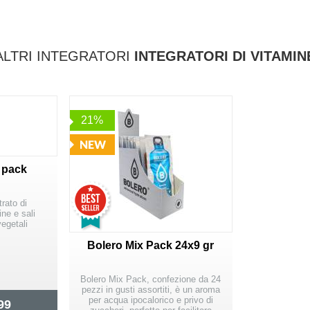
ALTRI INTEGRATORI
INTEGRATORI DI VITAMIN
21%
 pack
rato di
ne e sali
vegetali
Bolero Mix Pack 24x9 gr
e
Bolero Mix Pack, confezione da 24
pezzi in gusti assortiti, è un aroma
per acqua ipocalorico e privo di
99