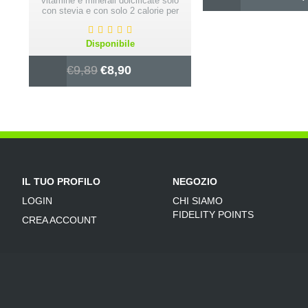
vitamine e minerali dolcificate solo
con stevia e con solo 2 calorie per
bustina.
Disponibile
€
9,89
€
8,90
IL TUO PROFILO
NEGOZIO
LOGIN
CHI SIAMO
FIDELITY POINTS
CREA ACCOUNT