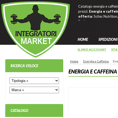
Catalogo energia e caffeina
prezzi.
Energia e caffein
offerta:
Scitec Nutritio
Packs.
HOME
SPEDIZIONI
IL MIO ACCOUNT
STA
Home
Energia e Caffeina
Ene
RICERCA VELOCE
ENERGIA E CAFFEINA
CATALOGO