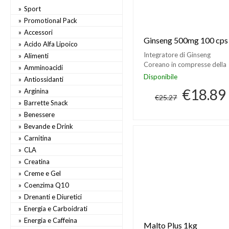
Sport
Promotional Pack
Accessori
Ginseng 500mg 100 cps
Acido Alfa Lipoico
Integratore di Ginseng
Alimenti
Coreano in compresse della
Amminoacidi
Scitec Nutrition
Disponibile
Antiossidanti
€18.89
Arginina
€25.27
Barrette Snack
Benessere
Bevande e Drink
Carnitina
CLA
Creatina
Creme e Gel
Coenzima Q10
Drenanti e Diuretici
Energia e Carboidrati
Energia e Caffeina
Malto Plus 1kg