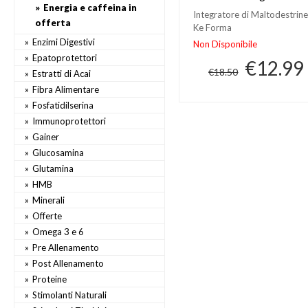
Energia e caffeina in
Integratore di Maltodestrine
offerta
Ke Forma
Enzimi Digestivi
Non Disponibile
Epatoprotettori
€12.99
€18.50
Estratti di Acai
Fibra Alimentare
Fosfatidilserina
Immunoprotettori
Gainer
Glucosamina
Glutamina
HMB
Minerali
Offerte
Omega 3 e 6
Pre Allenamento
Post Allenamento
Proteine
Stimolanti Naturali