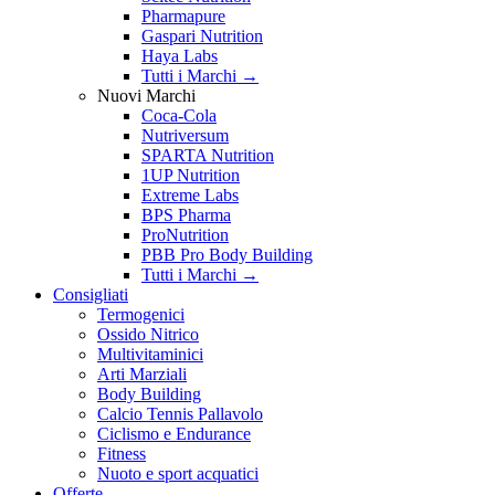
Pharmapure
Gaspari Nutrition
Haya Labs
Tutti i Marchi →
Nuovi Marchi
Coca-Cola
Nutriversum
SPARTA Nutrition
1UP Nutrition
Extreme Labs
BPS Pharma
ProNutrition
PBB Pro Body Building
Tutti i Marchi →
Consigliati
Termogenici
Ossido Nitrico
Multivitaminici
Arti Marziali
Body Building
Calcio Tennis Pallavolo
Ciclismo e Endurance
Fitness
Nuoto e sport acquatici
Offerte