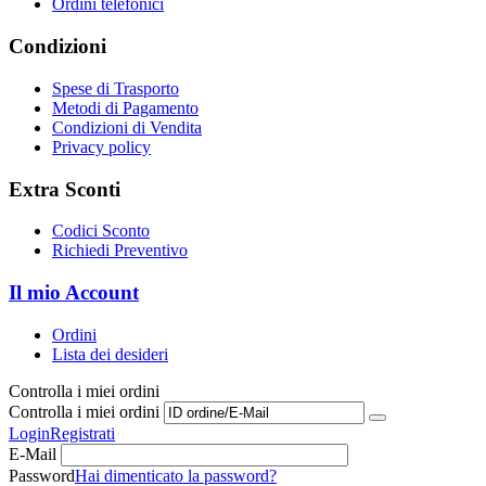
Ordini telefonici
Condizioni
Spese di Trasporto
Metodi di Pagamento
Condizioni di Vendita
Privacy policy
Extra Sconti
Codici Sconto
Richiedi Preventivo
Il mio Account
Ordini
Lista dei desideri
Controlla i miei ordini
Controlla i miei ordini
Login
Registrati
E-Mail
Password
Hai dimenticato la password?