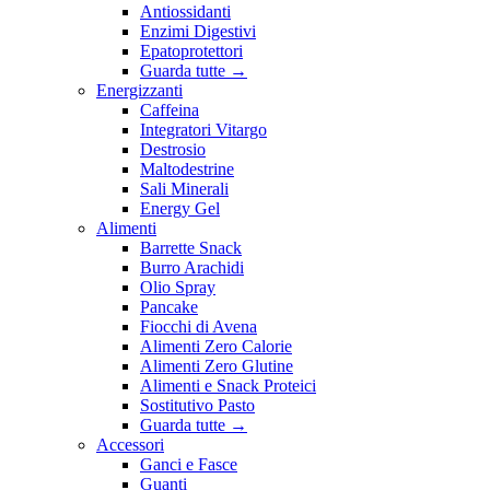
Antiossidanti
Enzimi Digestivi
Epatoprotettori
Guarda tutte
→
Energizzanti
Caffeina
Integratori Vitargo
Destrosio
Maltodestrine
Sali Minerali
Energy Gel
Alimenti
Barrette Snack
Burro Arachidi
Olio Spray
Pancake
Fiocchi di Avena
Alimenti Zero Calorie
Alimenti Zero Glutine
Alimenti e Snack Proteici
Sostitutivo Pasto
Guarda tutte
→
Accessori
Ganci e Fasce
Guanti