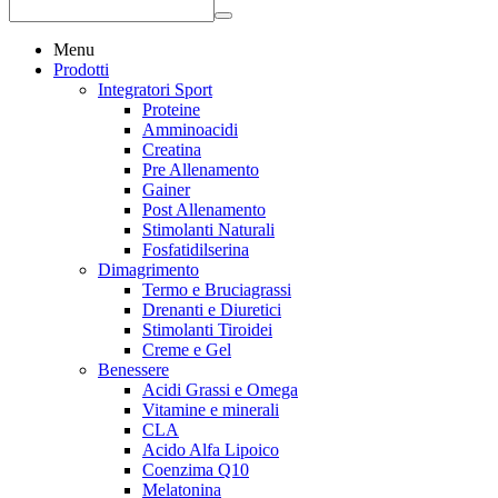
Menu
Prodotti
Integratori Sport
Proteine
Amminoacidi
Creatina
Pre Allenamento
Gainer
Post Allenamento
Stimolanti Naturali
Fosfatidilserina
Dimagrimento
Termo e Bruciagrassi
Drenanti e Diuretici
Stimolanti Tiroidei
Creme e Gel
Benessere
Acidi Grassi e Omega
Vitamine e minerali
CLA
Acido Alfa Lipoico
Coenzima Q10
Melatonina