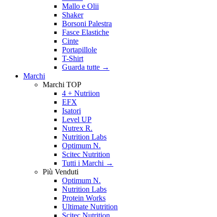
Mallo e Olii
Shaker
Borsoni Palestra
Fasce Elastiche
Cinte
Portapillole
T-Shirt
Guarda tutte
→
Marchi
Marchi TOP
4 + Nutriion
EFX
Isatori
Level UP
Nutrex R.
Nutrition Labs
Optimum N.
Scitec Nutrition
Tutti i Marchi →
Più Venduti
Optimum N.
Nutrition Labs
Protein Works
Ultimate Nutrition
Scitec Nutrition