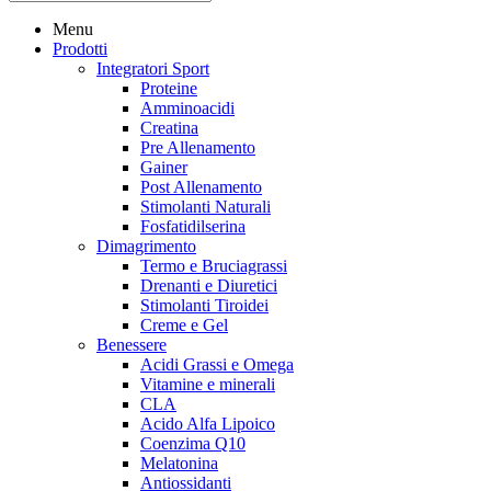
Menu
Prodotti
Integratori Sport
Proteine
Amminoacidi
Creatina
Pre Allenamento
Gainer
Post Allenamento
Stimolanti Naturali
Fosfatidilserina
Dimagrimento
Termo e Bruciagrassi
Drenanti e Diuretici
Stimolanti Tiroidei
Creme e Gel
Benessere
Acidi Grassi e Omega
Vitamine e minerali
CLA
Acido Alfa Lipoico
Coenzima Q10
Melatonina
Antiossidanti