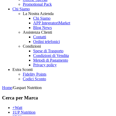
Promotional Pack
Chi Siamo
La Nostra Azienda
Chi Siamo
APP IntegratoriMarket
Blog News
Assistenza Clienti
Contatti
Ordini telefonici
Condizioni
Spese di Trasporto
Condizioni di Vendita
Metodi di Pagamento
Privacy policy
Extra Sconti
Fidelity Points
Codici Sconto
Home
/
Gaspari Nutrition
Cerca per Marca
+Watt
1UP Nutrition