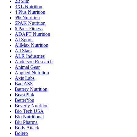
2BSlim
3XL Nutrition
4 Plus Nutrition
5% Nutrition
6PAK Nutrition
6 Pack Fitness
ADAPT Nutrition
AI Sports
AllMax Nutrition
All Stars
ALR Industries
Anderson Research
Animal Gear
Applied Nutrition
Axis Labs
Bad ASS
Battery Nutrition
BeastPink
BetterYou
Beverly Nutrition
Bio Tech USA
Bio Nutritional
Blu Pharma
Body Attack
Bolero