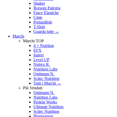
Shaker
Borsoni Palestra
Fasce Elastiche
Cinte
Portapillole
T-Shirt
Guarda tutte
→
Marchi
Marchi TOP
4 + Nutriion
EFX
Isatori
Level UP
Nutrex R.
Nutrition Labs
Optimum N.
Scitec Nutrition
Tutti i Marchi →
Più Venduti
Optimum N.
Nutrition Labs
Protein Works
Ultimate Nutrition
Scitec Nutrition
Pharmapure