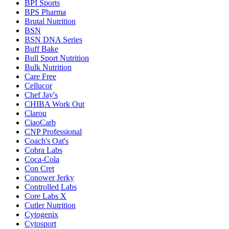
BPI Sports
BPS Pharma
Brutal Nutrition
BSN
BSN DNA Series
Buff Bake
Bull Sport Nutrition
Bulk Nutrition
Care Free
Cellucor
Chef Jay's
CHIBA Work Out
Clarou
CiaoCarb
CNP Professional
Coach's Oat's
Cobra Labs
Coca-Cola
Con Cret
Conower Jerky
Controlled Labs
Core Labs X
Cutler Nutrition
Cytogenix
Cytosport