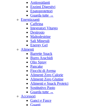
Antiossidanti
Enzimi Digestivi
Epatoprotettori
Guarda tutte
→
Energizzanti
Caffeina
Integratori Vitargo
Destrosio
Maltodestrine
Sali Minerali
Energy Gel
Alimenti
Barrette Snack
Burro Arachidi
Olio Spray
Pancake
Fiocchi di Avena
Alimenti Zero Calorie
Alimenti Zero Glutine
Alimenti e Snack Proteici
Sostitutivo Pasto
Guarda tutte
→
Accessori
Ganci e Fasce
Guanti