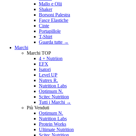
Mallo e Olii
Shaker
Borsoni Palestra
Fasce Elastiche
Cinte
Portapillole
T-Shirt
Guarda tutte
→
Marchi
Marchi TOP
4 + Nutriion
EFX
Isatori
Level UP
Nutrex R.
Nutrition Labs
Optimum N.
Scitec Nutrition
Tutti i Marchi →
Più Venduti
Optimum N.
Nutrition Labs
Protein Works
Ultimate Nutrition
Scitec Nutrition