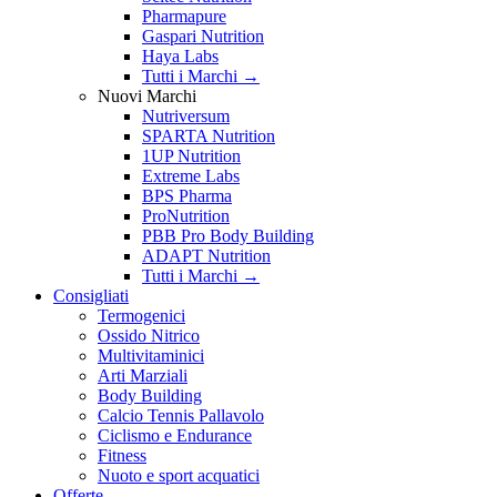
Pharmapure
Gaspari Nutrition
Haya Labs
Tutti i Marchi →
Nuovi Marchi
Nutriversum
SPARTA Nutrition
1UP Nutrition
Extreme Labs
BPS Pharma
ProNutrition
PBB Pro Body Building
ADAPT Nutrition
Tutti i Marchi →
Consigliati
Termogenici
Ossido Nitrico
Multivitaminici
Arti Marziali
Body Building
Calcio Tennis Pallavolo
Ciclismo e Endurance
Fitness
Nuoto e sport acquatici
Offerte