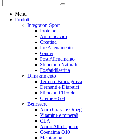
Menu
Prodotti
Integratori Sport
Proteine
Amminoacidi
Creatina
Pre Allenamento
Gainer
Post Allenamento
Stimolanti Naturali
Fosfatidilserina
Dimagrimento
Termo e Bruciagrassi
Drenanti e Diuretici
Stimolanti Tiroidei
Creme e Gel
Benessere
Acidi Grassi e Omega
Vitamine e minerali
CLA
Acido Alfa Lipoico
Coenzima Q10
Melatonina