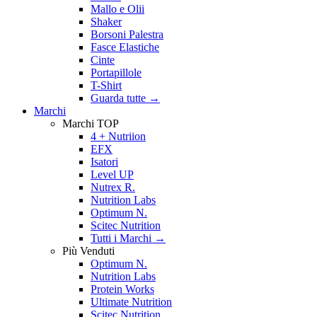
Mallo e Olii
Shaker
Borsoni Palestra
Fasce Elastiche
Cinte
Portapillole
T-Shirt
Guarda tutte
→
Marchi
Marchi TOP
4 + Nutriion
EFX
Isatori
Level UP
Nutrex R.
Nutrition Labs
Optimum N.
Scitec Nutrition
Tutti i Marchi →
Più Venduti
Optimum N.
Nutrition Labs
Protein Works
Ultimate Nutrition
Scitec Nutrition