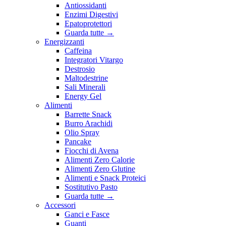
Antiossidanti
Enzimi Digestivi
Epatoprotettori
Guarda tutte
→
Energizzanti
Caffeina
Integratori Vitargo
Destrosio
Maltodestrine
Sali Minerali
Energy Gel
Alimenti
Barrette Snack
Burro Arachidi
Olio Spray
Pancake
Fiocchi di Avena
Alimenti Zero Calorie
Alimenti Zero Glutine
Alimenti e Snack Proteici
Sostitutivo Pasto
Guarda tutte
→
Accessori
Ganci e Fasce
Guanti