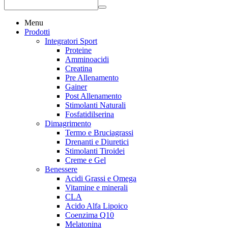
Menu
Prodotti
Integratori Sport
Proteine
Amminoacidi
Creatina
Pre Allenamento
Gainer
Post Allenamento
Stimolanti Naturali
Fosfatidilserina
Dimagrimento
Termo e Bruciagrassi
Drenanti e Diuretici
Stimolanti Tiroidei
Creme e Gel
Benessere
Acidi Grassi e Omega
Vitamine e minerali
CLA
Acido Alfa Lipoico
Coenzima Q10
Melatonina