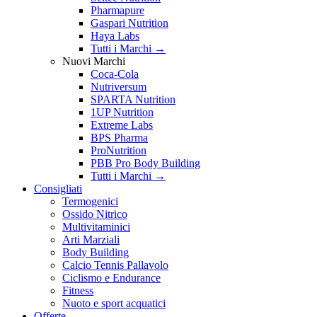
Pharmapure
Gaspari Nutrition
Haya Labs
Tutti i Marchi →
Nuovi Marchi
Coca-Cola
Nutriversum
SPARTA Nutrition
1UP Nutrition
Extreme Labs
BPS Pharma
ProNutrition
PBB Pro Body Building
Tutti i Marchi →
Consigliati
Termogenici
Ossido Nitrico
Multivitaminici
Arti Marziali
Body Building
Calcio Tennis Pallavolo
Ciclismo e Endurance
Fitness
Nuoto e sport acquatici
Offerte