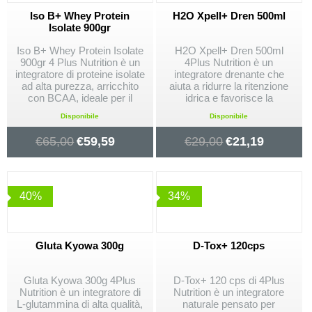
Iso B+ Whey Protein
H2O Xpell+ Dren 500ml
Isolate 900gr
Iso B+ Whey Protein Isolate
H2O Xpell+ Dren 500ml
900gr 4 Plus Nutrition è un
4Plus Nutrition è un
integratore di proteine isolate
integratore drenante che
ad alta purezza, arricchito
aiuta a ridurre la ritenzione
con BCAA, ideale per il
idrica e favorisce la
recupero muscolare e la
depurazione del corpo.
Disponibile
Disponibile
definizione. A basso
Formulato con estratti
contenuto di zuccheri e
naturali, supporta la
€
65,00
€
59,59
€
29,00
€
21,19
grassi, si assorbe
circolazione e la definizione
rapidamente per risultati
muscolare. Perfetto per chi
ottimali.
cerca una soluzione naturale
ed efficace.
40%
34%
Gluta Kyowa 300g
D-Tox+ 120cps
Gluta Kyowa 300g 4Plus
D-Tox+ 120 cps di 4Plus
Nutrition è un integratore di
Nutrition è un integratore
L-glutammina di alta qualità,
naturale pensato per