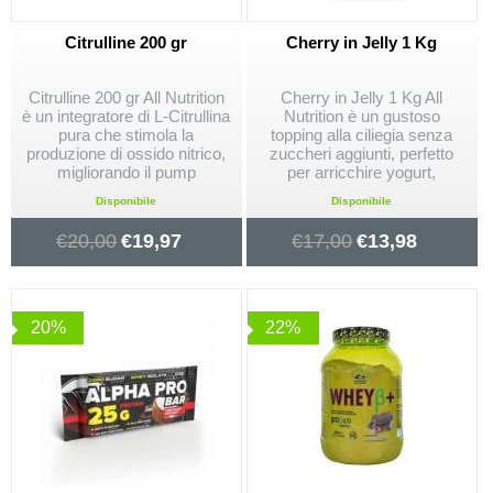
Citrulline 200 gr
Cherry in Jelly 1 Kg
Citrulline 200 gr All Nutrition
Cherry in Jelly 1 Kg All
è un integratore di L-Citrullina
Nutrition è un gustoso
pura che stimola la
topping alla ciliegia senza
produzione di ossido nitrico,
zuccheri aggiunti, perfetto
migliorando il pump
per arricchire yogurt,
muscolare e le prestazioni
pancake o dolci fit. Basso in
Disponibile
Disponibile
atletiche. Ideale per
calorie e ideale per chi segue
allenamenti intensi e
una dieta sana.
€
20,00
€
19,97
€
17,00
€
13,98
recupero ottimizzato.
20%
22%