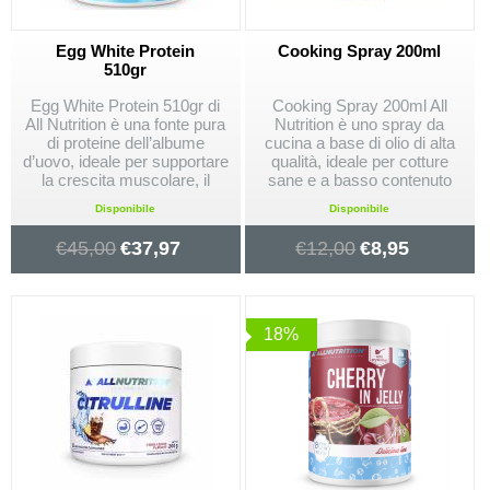
Egg White Protein
Cooking Spray 200ml
510gr
Egg White Protein 510gr di
Cooking Spray 200ml All
All Nutrition è una fonte pura
Nutrition è uno spray da
di proteine dell’albume
cucina a base di olio di alta
d’uovo, ideale per supportare
qualità, ideale per cotture
la crescita muscolare, il
sane e a basso contenuto
recupero e l'alimentazione di
calorico. Perfetto per
Disponibile
Disponibile
chi cerca un prodotto senza
grigliare, friggere e cuocere
lattosio, zuccheri o grassi.
al forno senza eccessi di
€
45,00
€
37,97
€
12,00
€
8,95
grassi.
18%