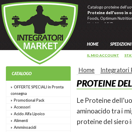
Catalogo proteine dell'uov
Proteine dell'uovo in 
Foods, Optimum Nutrition,
Nutrition, MHP.
HOME
SPEDIZIONI
IL MIO ACCOUNT
STA
Home
Integratori
CATALOGO
PROTEINE DE
OFFERTE SPECIALI in Pronta
consegna
Le Proteine dell'uo
Promotional Pack
Accessori
aminoacido tra i mi
Acido Alfa Lipoico
proteine del siero i
Alimenti
Amminoacidi