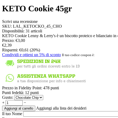
KETO Cookie 45gr
Scrivi una recensione
SKU:
LAL_KETOCKO_45_CHO
Disponibilità:
31 articoli
KETO Cookie Lenny & Lerry's è un biscotto proteico e bilanciato in carb
Prezzo:
€
3,00
€
2,39
Risparmi:
€
0,61
(
20
%)
Condividi e ottieni un 5% di sconto
Il tuo codice coupon è:
Prezzo in Fidelity Point:
478 punti
Punti fedeltà:
12 punti
Gusto:
+
−
Aggiungi alla lista dei desideri
Aggiungi al carrello
Il tuo Nome