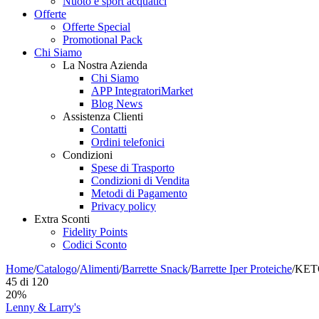
Nuoto e sport acquatici
Offerte
Offerte Special
Promotional Pack
Chi Siamo
La Nostra Azienda
Chi Siamo
APP IntegratoriMarket
Blog News
Assistenza Clienti
Contatti
Ordini telefonici
Condizioni
Spese di Trasporto
Condizioni di Vendita
Metodi di Pagamento
Privacy policy
Extra Sconti
Fidelity Points
Codici Sconto
Home
/
Catalogo
/
Alimenti
/
Barrette Snack
/
Barrette Iper Proteiche
/
KETO
45
di
120
20%
Lenny & Larry's