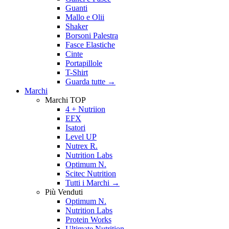
Guanti
Mallo e Olii
Shaker
Borsoni Palestra
Fasce Elastiche
Cinte
Portapillole
T-Shirt
Guarda tutte
→
Marchi
Marchi TOP
4 + Nutriion
EFX
Isatori
Level UP
Nutrex R.
Nutrition Labs
Optimum N.
Scitec Nutrition
Tutti i Marchi →
Più Venduti
Optimum N.
Nutrition Labs
Protein Works
Ultimate Nutrition