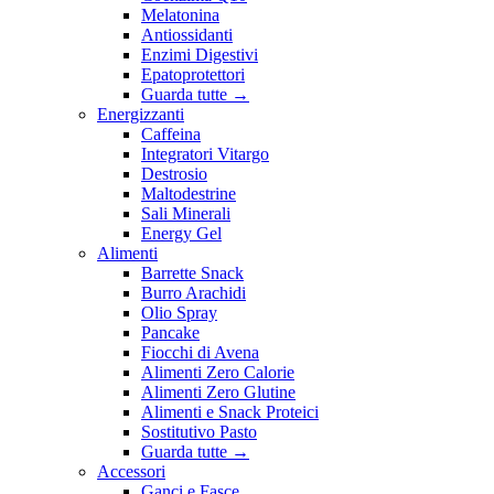
Melatonina
Antiossidanti
Enzimi Digestivi
Epatoprotettori
Guarda tutte
→
Energizzanti
Caffeina
Integratori Vitargo
Destrosio
Maltodestrine
Sali Minerali
Energy Gel
Alimenti
Barrette Snack
Burro Arachidi
Olio Spray
Pancake
Fiocchi di Avena
Alimenti Zero Calorie
Alimenti Zero Glutine
Alimenti e Snack Proteici
Sostitutivo Pasto
Guarda tutte
→
Accessori
Ganci e Fasce