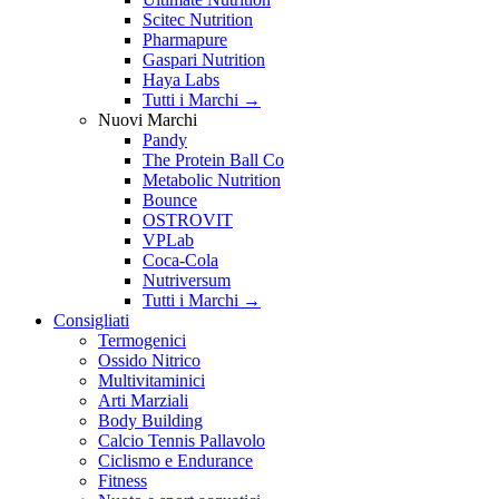
Scitec Nutrition
Pharmapure
Gaspari Nutrition
Haya Labs
Tutti i Marchi →
Nuovi Marchi
Pandy
The Protein Ball Co
Metabolic Nutrition
Bounce
OSTROVIT
VPLab
Coca-Cola
Nutriversum
Tutti i Marchi →
Consigliati
Termogenici
Ossido Nitrico
Multivitaminici
Arti Marziali
Body Building
Calcio Tennis Pallavolo
Ciclismo e Endurance
Fitness