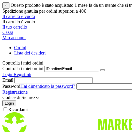
Questo prodotto è stato acquistato 1 mese fa da un utente che si
×
Spedizione gratuita per ordini superiori a 40€
Il carrello è vuoto
Il carrello è vuoto
Il tuo carrello
Cassa
Mio account
Ordini
Lista dei desideri
Controlla i miei ordini
Controlla i miei ordini
Login
Registrati
Email
Password
Hai dimenticato la password?
Registrazione
Codice di Sicurezza
Login
Ricordami