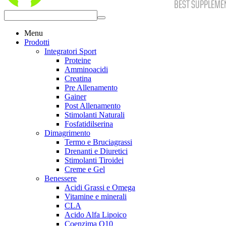
Menu
Prodotti
Integratori Sport
Proteine
Amminoacidi
Creatina
Pre Allenamento
Gainer
Post Allenamento
Stimolanti Naturali
Fosfatidilserina
Dimagrimento
Termo e Bruciagrassi
Drenanti e Diuretici
Stimolanti Tiroidei
Creme e Gel
Benessere
Acidi Grassi e Omega
Vitamine e minerali
CLA
Acido Alfa Lipoico
Coenzima Q10