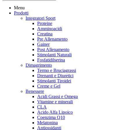
Menu
Prodotti
Integratori Sport
Proteine
Amminoacidi
Creatina
Pre Allenamento
Gainer
Post Allenamento
Stimolanti Naturali
Fosfatidilserina
Dimagrimento
Termo e Bruciagrassi
Drenanti e Diuretici
Stimolanti Tiroidei
Creme e Gel
Benessere
Acidi Grassi e Omega
Vitamine e minerali
CLA
Acido Alfa Lipoico
Coenzima Q10
Melatonina
Antiossidanti