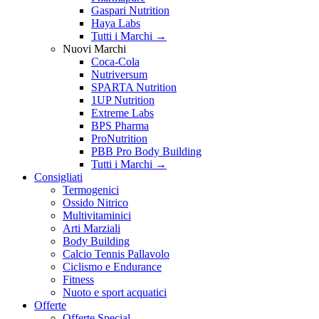
Gaspari Nutrition
Haya Labs
Tutti i Marchi →
Nuovi Marchi
Coca-Cola
Nutriversum
SPARTA Nutrition
1UP Nutrition
Extreme Labs
BPS Pharma
ProNutrition
PBB Pro Body Building
Tutti i Marchi →
Consigliati
Termogenici
Ossido Nitrico
Multivitaminici
Arti Marziali
Body Building
Calcio Tennis Pallavolo
Ciclismo e Endurance
Fitness
Nuoto e sport acquatici
Offerte
Offerte Special