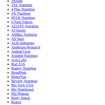
2BSlim
3XL Nutrition
4 Plus Nutrition
5% Nutrition
6PAK Nutrition
6 Pack Fitness
ADAPT Nutrition
AI Sports
AllMax Nutrition
All Stars
ALR Industries
Anderson Research
Animal Gear
Applied Nutrition
Axis Labs
Bad ASS
Battery Nutrition
BeastPink
BetterYou
Beverly Nutrition
Bio Tech USA
Bio Nutritional
Blu Pharma
Body Attack
Bolero