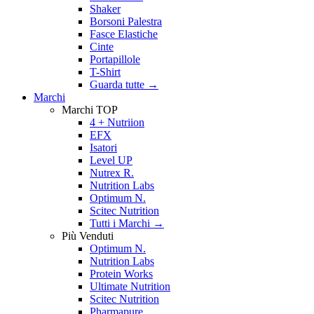
Shaker
Borsoni Palestra
Fasce Elastiche
Cinte
Portapillole
T-Shirt
Guarda tutte
→
Marchi
Marchi TOP
4 + Nutriion
EFX
Isatori
Level UP
Nutrex R.
Nutrition Labs
Optimum N.
Scitec Nutrition
Tutti i Marchi →
Più Venduti
Optimum N.
Nutrition Labs
Protein Works
Ultimate Nutrition
Scitec Nutrition
Pharmapure