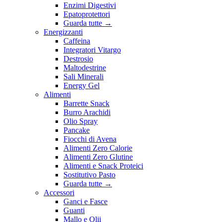
Enzimi Digestivi
Epatoprotettori
Guarda tutte
→
Energizzanti
Caffeina
Integratori Vitargo
Destrosio
Maltodestrine
Sali Minerali
Energy Gel
Alimenti
Barrette Snack
Burro Arachidi
Olio Spray
Pancake
Fiocchi di Avena
Alimenti Zero Calorie
Alimenti Zero Glutine
Alimenti e Snack Proteici
Sostitutivo Pasto
Guarda tutte
→
Accessori
Ganci e Fasce
Guanti
Mallo e Olii