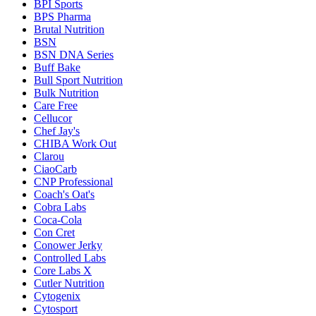
BPI Sports
BPS Pharma
Brutal Nutrition
BSN
BSN DNA Series
Buff Bake
Bull Sport Nutrition
Bulk Nutrition
Care Free
Cellucor
Chef Jay's
CHIBA Work Out
Clarou
CiaoCarb
CNP Professional
Coach's Oat's
Cobra Labs
Coca-Cola
Con Cret
Conower Jerky
Controlled Labs
Core Labs X
Cutler Nutrition
Cytogenix
Cytosport