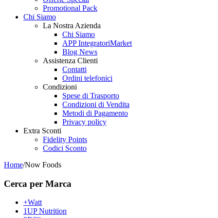
Promotional Pack
Chi Siamo
La Nostra Azienda
Chi Siamo
APP IntegratoriMarket
Blog News
Assistenza Clienti
Contatti
Ordini telefonici
Condizioni
Spese di Trasporto
Condizioni di Vendita
Metodi di Pagamento
Privacy policy
Extra Sconti
Fidelity Points
Codici Sconto
Home
/
Now Foods
Cerca per Marca
+Watt
1UP Nutrition