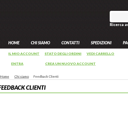
Ricerca a
HOME
CHI SIAMO
CONTATTI
SPEDIZIONI
PA
IL MIO ACCOUNT
STATO DEGLI ORDINI
VEDI CARRELLO
ENTRA
OPPURE
CREA UN NUOVO ACCOUNT
Home
Chi siamo
Feedback Clienti
FEEDBACK CLIENTI