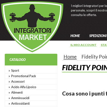
I migliori integratori per l
personale, scopri il nostr
consulta le offerte.
HOME
SPEDIZIONI
IL MIO ACCOUNT
STA
Home
Fidelity Poi
CATALOGO
FIDELITY POI
Sport
Promotional Pack
Accessori
Acido Alfa Lipoico
Cosa sono i punti 
Alimenti
Amminoacidi
Antiossidanti