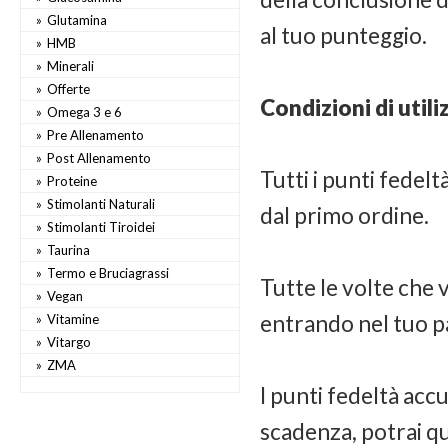
Glutamina
al tuo punteggio.
HMB
Minerali
Offerte
Condizioni di util
Omega 3 e 6
Pre Allenamento
Post Allenamento
Tutti i punti fedel
Proteine
Stimolanti Naturali
dal primo ordine.
Stimolanti Tiroidei
Taurina
Termo e Bruciagrassi
Tutte le volte che 
Vegan
entrando nel tuo p
Vitamine
Vitargo
ZMA
I punti fedeltà ac
scadenza, potrai qu