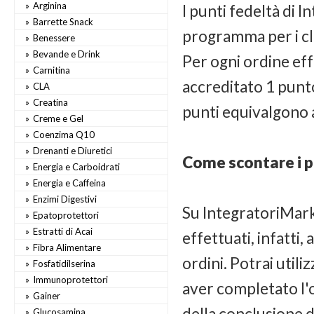
Arginina
I punti fedeltà di
Barrette Snack
programma per i cli
Benessere
Bevande e Drink
Per ogni ordine eff
Carnitina
accreditato 1 punto
CLA
Creatina
punti equivalgono 
Creme e Gel
Coenzima Q10
Drenanti e Diuretici
Come scontare i p
Energia e Carboidrati
Energia e Caffeina
Enzimi Digestivi
Su IntegratoriMarket
Epatoprotettori
Estratti di Acai
effettuati, infatti
Fibra Alimentare
ordini. Potrai util
Fosfatidilserina
Immunoprotettori
aver completato l'or
Gainer
della conclusione d
Glucosamina