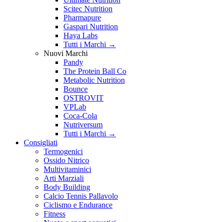
Scitec Nutrition
Pharmapure
Gaspari Nutrition
Haya Labs
Tutti i Marchi →
Nuovi Marchi
Pandy
The Protein Ball Co
Metabolic Nutrition
Bounce
OSTROVIT
VPLab
Coca-Cola
Nutriversum
Tutti i Marchi →
Consigliati
Termogenici
Ossido Nitrico
Multivitaminici
Arti Marziali
Body Building
Calcio Tennis Pallavolo
Ciclismo e Endurance
Fitness