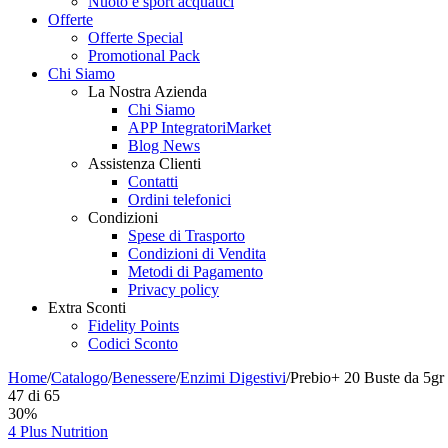
Nuoto e sport acquatici
Offerte
Offerte Special
Promotional Pack
Chi Siamo
La Nostra Azienda
Chi Siamo
APP IntegratoriMarket
Blog News
Assistenza Clienti
Contatti
Ordini telefonici
Condizioni
Spese di Trasporto
Condizioni di Vendita
Metodi di Pagamento
Privacy policy
Extra Sconti
Fidelity Points
Codici Sconto
Home
/
Catalogo
/
Benessere
/
Enzimi Digestivi
/
Prebio+ 20 Buste da 5gr
47
di
65
30%
4 Plus Nutrition