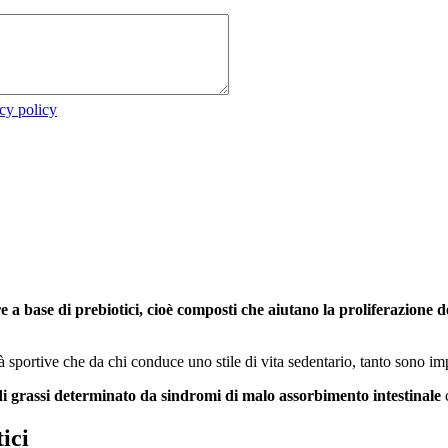
cy policy
ore a base di prebiotici, cioè composti che aiutano la proliferazione
tà sportive che da chi conduce uno stile di vita sedentario, tanto sono im
di grassi determinato da sindromi di malo assorbimento intestinale
c
ici