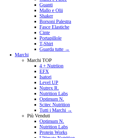
Guanti
Mallo e Olii
Shaker
Borsoni Palestra
Fasce Elastiche
Cinte
Portapillole
T-Shirt
Guarda tutte
→
Marchi
Marchi TOP
4 + Nutriion
EFX
Isatori
Level UP
Nutrex R.
Nutrition Labs
Optimum N.
Scitec Nutrition
Tutti i Marchi →
Più Venduti
Optimum N.
Nutrition Labs
Protein Works
Ultimate Nutrition