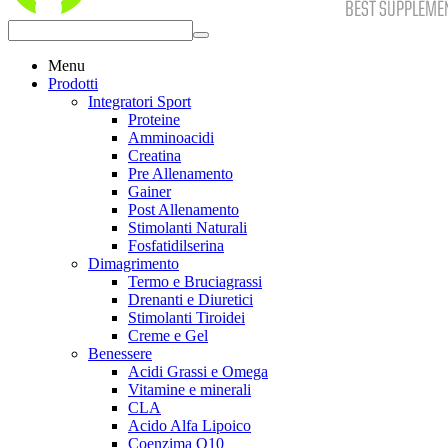
Menu
Prodotti
Integratori Sport
Proteine
Amminoacidi
Creatina
Pre Allenamento
Gainer
Post Allenamento
Stimolanti Naturali
Fosfatidilserina
Dimagrimento
Termo e Bruciagrassi
Drenanti e Diuretici
Stimolanti Tiroidei
Creme e Gel
Benessere
Acidi Grassi e Omega
Vitamine e minerali
CLA
Acido Alfa Lipoico
Coenzima Q10