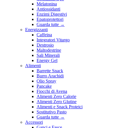
Melatonina
Antiossidanti
Enzimi Digestivi
Epatoprotettori
Guarda tutte
→
Energizzanti
Caffeina
Integratori Vitargo
Destrosio
Maltodestrine
Sali Minerali
Energy Gel
Alimenti
Barrette Snack
Burro Arachidi
Olio Spray
Pancake
Fiocchi di Avena
Alimenti Zero Calorie
Alimenti Zero Glutine
Alimenti e Snack Proteici
Sostitutivo Pasto
Guarda tutte
→
Accessori
Ganci e Fasce