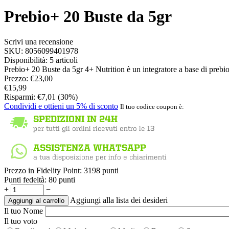
Prebio+ 20 Buste da 5gr
Scrivi una recensione
SKU:
8056099401978
Disponibilità:
5 articoli
Prebio+ 20 Buste da 5gr 4+ Nutrition è un integratore a base di prebio
Prezzo:
€
23,00
€
15,99
Risparmi:
€
7,01
(
30
%)
Condividi e ottieni un 5% di sconto
Il tuo codice coupon è:
Prezzo in Fidelity Point:
3198 punti
Punti fedeltà:
80 punti
+
−
Aggiungi alla lista dei desideri
Aggiungi al carrello
Il tuo Nome
Il tuo voto