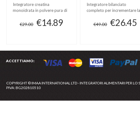
Integratore creatina
Integratore bilanciato
monoidrata in polvere pura di
completo per incrementare l
alta qualità
massa muscolare
€14.89
€26.45
€29.00
€49.00
ACCETTIAMO:
COPYRIGHT © IMAA INTERNATIONAL LTD - INTEGRATORI ALIMENTARI PER LO 
PIVA: BG202810510