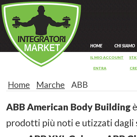
HOME
CHI SIAMO
IL MIO ACCOUNT
STA
ENTRA
OPPURE
CR
Home
Marche
ABB
ABB American Body Building
è
prodotti più noti e utizzati dagl