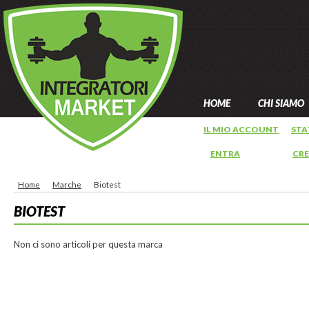
HOME
CHI SIAMO
IL MIO ACCOUNT
STA
ENTRA
OPPURE
CR
Home
Marche
Biotest
BIOTEST
Non ci sono articoli per questa marca