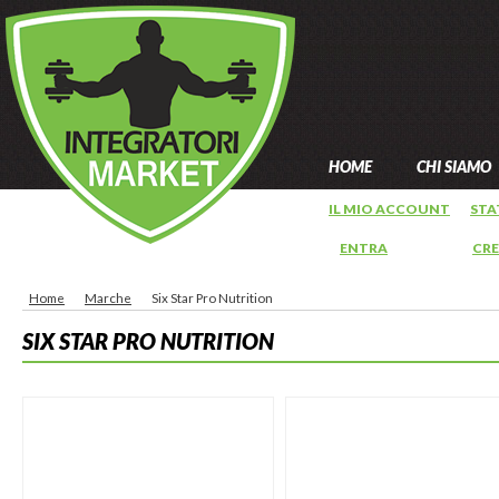
HOME
CHI SIAMO
IL MIO ACCOUNT
STA
ENTRA
OPPURE
CR
Home
Marche
Six Star Pro Nutrition
SIX STAR PRO NUTRITION