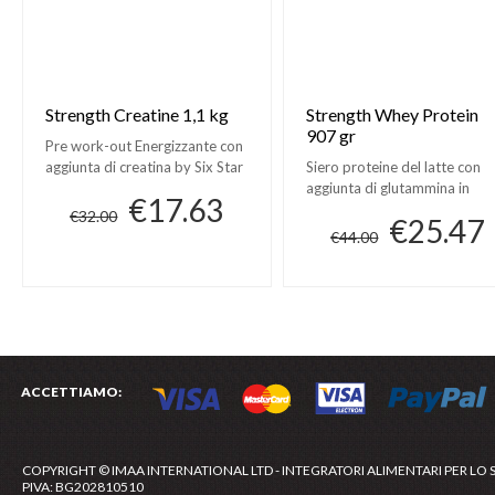
Strength Creatine 1,1 kg
Strength Whey Protein
907 gr
Pre work-out Energizzante con
aggiunta di creatina by Six Star
Siero proteine del latte con
Pro Nutrition
aggiunta di glutammina in
€17.63
forma peptidica by Six Star P
€32.00
€25.47
Nutrition
€44.00
ACCETTIAMO:
COPYRIGHT © IMAA INTERNATIONAL LTD - INTEGRATORI ALIMENTARI PER LO 
PIVA: BG202810510