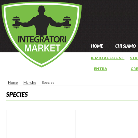
HOME
CHI SIAMO
IL MIO ACCOUNT
STA
ENTRA
OPPURE
CR
Home
Marche
Species
SPECIES