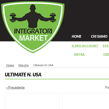
HOME
CHI SIAMO
IL MIO ACCOUNT
STA
ENTRA
OPPURE
CR
Home
Marche
Ultimate N. USA
ULTIMATE N. USA
« Precedente
Pa