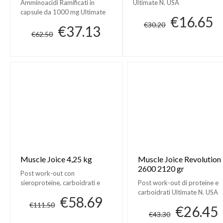
Amminoacidi Ramificati in
Ultimate N. USA
capsule da 1000 mg Ultimate
€16.65
N. USA
€30.20
€37.13
€62.50
Muscle Joice 4,25 kg
Muscle Joice Revolution
2600 2120 gr
Post work-out con
sieroproteine, carboidrati e
Post work-out di proteine e
amminoacidi della Ultimate N.
carboidrati Ultimate N. USA
€58.69
USA
€111.50
€26.45
€43.30