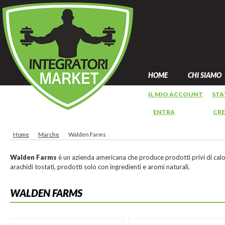
HOME
CHI SIAMO
IL MIO ACCOUNT
STA
ENTRA
OPPURE
CR
Home
Marche
Walden Farms
Walden Farms
è un azienda americana che produce prodotti privi di calor
arachidi tostati, prodotti solo con ingredienti e aromi naturali.
WALDEN FARMS