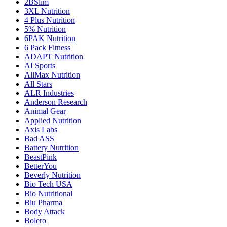
2BSlim
3XL Nutrition
4 Plus Nutrition
5% Nutrition
6PAK Nutrition
6 Pack Fitness
ADAPT Nutrition
AI Sports
AllMax Nutrition
All Stars
ALR Industries
Anderson Research
Animal Gear
Applied Nutrition
Axis Labs
Bad ASS
Battery Nutrition
BeastPink
BetterYou
Beverly Nutrition
Bio Tech USA
Bio Nutritional
Blu Pharma
Body Attack
Bolero