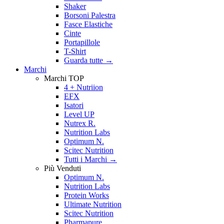
Shaker
Borsoni Palestra
Fasce Elastiche
Cinte
Portapillole
T-Shirt
Guarda tutte
→
Marchi
Marchi TOP
4 + Nutriion
EFX
Isatori
Level UP
Nutrex R.
Nutrition Labs
Optimum N.
Scitec Nutrition
Tutti i Marchi →
Più Venduti
Optimum N.
Nutrition Labs
Protein Works
Ultimate Nutrition
Scitec Nutrition
Pharmapure