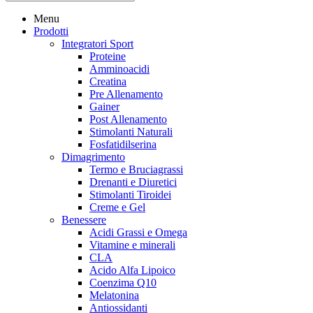
Menu
Prodotti
Integratori Sport
Proteine
Amminoacidi
Creatina
Pre Allenamento
Gainer
Post Allenamento
Stimolanti Naturali
Fosfatidilserina
Dimagrimento
Termo e Bruciagrassi
Drenanti e Diuretici
Stimolanti Tiroidei
Creme e Gel
Benessere
Acidi Grassi e Omega
Vitamine e minerali
CLA
Acido Alfa Lipoico
Coenzima Q10
Melatonina
Antiossidanti