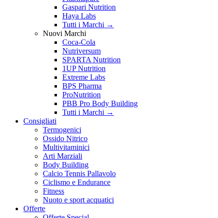
Gaspari Nutrition
Haya Labs
Tutti i Marchi →
Nuovi Marchi
Coca-Cola
Nutriversum
SPARTA Nutrition
1UP Nutrition
Extreme Labs
BPS Pharma
ProNutrition
PBB Pro Body Building
Tutti i Marchi →
Consigliati
Termogenici
Ossido Nitrico
Multivitaminici
Arti Marziali
Body Building
Calcio Tennis Pallavolo
Ciclismo e Endurance
Fitness
Nuoto e sport acquatici
Offerte
Offerte Special