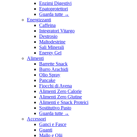
Enzimi Digestivi
Epatoprotettori
Guarda tutte
→
Energizzanti
Caffeina
Integratori Vitargo
Destrosio
Maltodestrine
Sali Minerali
Energy Gel
Alimenti
Barrette Snack
Burro Arachidi
Olio Spray
Pancake
Fiocchi di Avena
Alimenti Zero Calorie
Alimenti Zero Glutine
Alimenti e Snack Proteici
Sostitutivo Pasto
Guarda tutte
→
Accessori
Ganci e Fasce
Guanti
Mallo e Olii