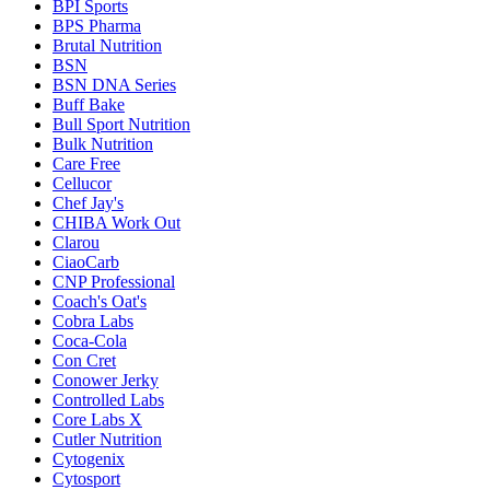
BPI Sports
BPS Pharma
Brutal Nutrition
BSN
BSN DNA Series
Buff Bake
Bull Sport Nutrition
Bulk Nutrition
Care Free
Cellucor
Chef Jay's
CHIBA Work Out
Clarou
CiaoCarb
CNP Professional
Coach's Oat's
Cobra Labs
Coca-Cola
Con Cret
Conower Jerky
Controlled Labs
Core Labs X
Cutler Nutrition
Cytogenix
Cytosport