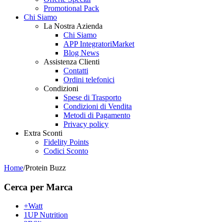
Promotional Pack
Chi Siamo
La Nostra Azienda
Chi Siamo
APP IntegratoriMarket
Blog News
Assistenza Clienti
Contatti
Ordini telefonici
Condizioni
Spese di Trasporto
Condizioni di Vendita
Metodi di Pagamento
Privacy policy
Extra Sconti
Fidelity Points
Codici Sconto
Home
/
Protein Buzz
Cerca per Marca
+Watt
1UP Nutrition