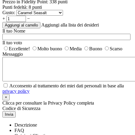
Prezzo in Fidelity Point:
338 punti
Punti fedeltà:
8 punti
Gusto:
+
−
Aggiungi alla lista dei desideri
Aggiungi al carrello
Il tuo Nome
Il tuo voto
Eccellente!
Molto buono
Media
Buono
Scarso
Messaggio
Acconsento al trattamento dei miei dati personali in base alla
privacy policy
×
Clicca per consultare la Privacy Policy completa
Codice di Sicurezza
Invia
Descrizione
FAQ