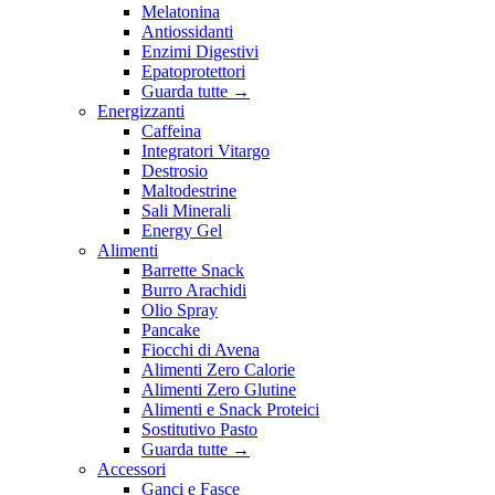
Melatonina
Antiossidanti
Enzimi Digestivi
Epatoprotettori
Guarda tutte
→
Energizzanti
Caffeina
Integratori Vitargo
Destrosio
Maltodestrine
Sali Minerali
Energy Gel
Alimenti
Barrette Snack
Burro Arachidi
Olio Spray
Pancake
Fiocchi di Avena
Alimenti Zero Calorie
Alimenti Zero Glutine
Alimenti e Snack Proteici
Sostitutivo Pasto
Guarda tutte
→
Accessori
Ganci e Fasce