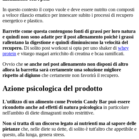
In questo contesto il corpo vuole e deve essere nutrito con composti
a veloce rilascio ematico per innescare subito i processi di recupero
energetico e plastico.
Barrette come questa contengono fonti di grassi per loro natura
e quindi non sono adatte per il post allenamento poichè i grassi
rallentano la digestione e quindi diminuiscono la velocità del
recupero.
Di solito post workout si opta per uno shaker di
whey
protein
e vitargo magari arricchito di creatina e bcaa ramificati.
Ovvio che
se anche nel post allenamento non disponi di altro
allora la barretta sarà certamente una soluzione migliore
rispetto al digiuno
che certamente non favorirà il recupero.
Azione psicologica del prodotto
L'utilizzo di un alimento come Protein Candy Bar può essere
ricondotto anche ad effetti di natura psicologica
in particolare
nell'ambito di diete dimagranti molto restrittive.
Non si tratta di un discorso legato ai nutrienti ma al sapore delle
pietanze
che, nelle diete su dette, di solito è tutt'altro che appetibile e
questo, alla lunga, genera stress.