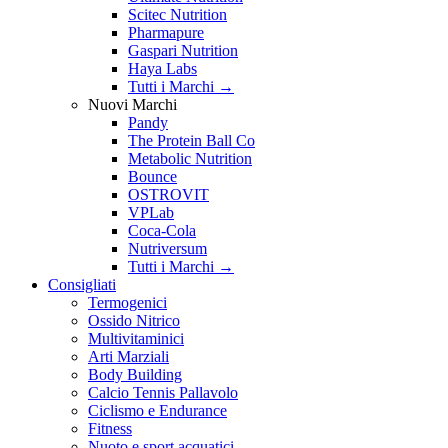
Scitec Nutrition
Pharmapure
Gaspari Nutrition
Haya Labs
Tutti i Marchi →
Nuovi Marchi
Pandy
The Protein Ball Co
Metabolic Nutrition
Bounce
OSTROVIT
VPLab
Coca-Cola
Nutriversum
Tutti i Marchi →
Consigliati
Termogenici
Ossido Nitrico
Multivitaminici
Arti Marziali
Body Building
Calcio Tennis Pallavolo
Ciclismo e Endurance
Fitness
Nuoto e sport acquatici