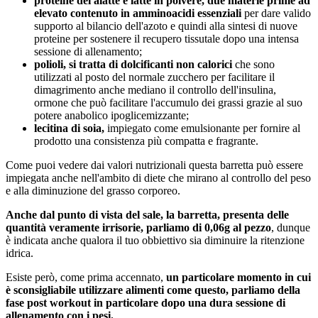
proteine del alatte e latte in polvere, due materie prime ad
elevato contenuto in amminoacidi essenziali
per dare valido
supporto al bilancio dell'azoto e quindi alla sintesi di nuove
proteine per sostenere il recupero tissutale dopo una intensa
sessione di allenamento;
polioli, si tratta di dolcificanti non calorici
che sono
utilizzati al posto del normale zucchero per facilitare il
dimagrimento anche mediano il controllo dell'insulina,
ormone che può facilitare l'accumulo dei grassi grazie al suo
potere anabolico ipoglicemizzante;
lecitina di soia,
impiegato come emulsionante per fornire al
prodotto una consistenza più compatta e fragrante.
Come puoi vedere dai valori nutrizionali questa barretta può essere
impiegata anche nell'ambito di diete che mirano al controllo del peso
e alla diminuzione del grasso corporeo.
Anche dal punto di vista del sale, la barretta, presenta delle
quantità veramente irrisorie, parliamo di 0,06g al pezzo
, dunque
è indicata anche qualora il tuo obbiettivo sia diminuire la ritenzione
idrica.
Esiste però, come prima accennato,
un particolare momento in cui
è sconsigliabile utilizzare alimenti come questo, parliamo della
fase post workout in particolare dopo una dura sessione di
allenamento con i pesi.