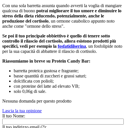
Con una sola barretta assunta quando avverti la voglia di mangiare
qualcosa di buono
potrai migliorare il tuo umore e diminuire lo
stress della dieta riducendo, potenzialmente, anche le
produzione del cortisolo
, un ormone catabolico appunto noto
anche come "ormone dello stress".
Se poi il tuo principale obbiettivo è quello di tenere sotto
controllo il rilascio del cortisolo, allora esistono prodotti più
specifici, vedi per esempio la
fosfatidilserina
, un fosfolipide noto
per la sua capacità di abbattere il rilascio di cortisolo.
Riassumiamo in breve su Protein Candy Bar:
barretta proteica gustosa e fragrante;
basse quantità di zuccheri e grassi saturi;
dolcificata con polioli;
con proteine del latte ad elevato VB;
solo 0,06g di sale.
Nessuna domanda per questo prodotto
Lascia la tua opinione
Il tuo Nome:
Il tuo indirizzo email (
?
):