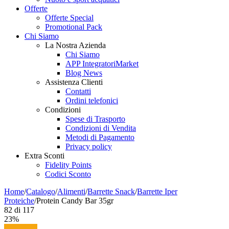
Offerte
Offerte Special
Promotional Pack
Chi Siamo
La Nostra Azienda
Chi Siamo
APP IntegratoriMarket
Blog News
Assistenza Clienti
Contatti
Ordini telefonici
Condizioni
Spese di Trasporto
Condizioni di Vendita
Metodi di Pagamento
Privacy policy
Extra Sconti
Fidelity Points
Codici Sconto
Home
/
Catalogo
/
Alimenti
/
Barrette Snack
/
Barrette Iper
Proteiche
/
Protein Candy Bar 35gr
82
di
117
23%