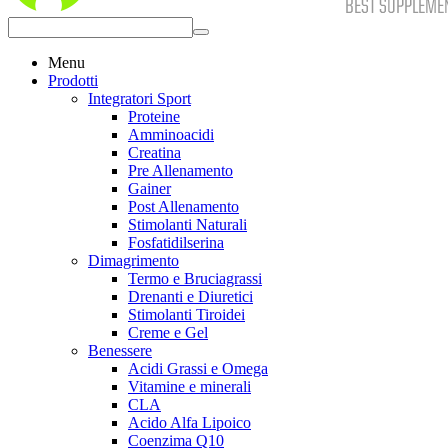
Menu
Prodotti
Integratori Sport
Proteine
Amminoacidi
Creatina
Pre Allenamento
Gainer
Post Allenamento
Stimolanti Naturali
Fosfatidilserina
Dimagrimento
Termo e Bruciagrassi
Drenanti e Diuretici
Stimolanti Tiroidei
Creme e Gel
Benessere
Acidi Grassi e Omega
Vitamine e minerali
CLA
Acido Alfa Lipoico
Coenzima Q10