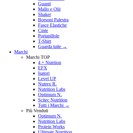
Guanti
Mallo e Olii
Shaker
Borsoni Palestra
Fasce Elastiche
Cinte
Portapillole
T-Shirt
Guarda tutte
→
Marchi
Marchi TOP
4 + Nutriion
EFX
Isatori
Level UP
Nutrex R.
Nutrition Labs
Optimum N.
Scitec Nutrition
Tutti i Marchi →
Più Venduti
Optimum N.
Nutrition Labs
Protein Works
Ultimate Nutrition