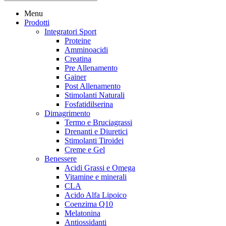
Menu
Prodotti
Integratori Sport
Proteine
Amminoacidi
Creatina
Pre Allenamento
Gainer
Post Allenamento
Stimolanti Naturali
Fosfatidilserina
Dimagrimento
Termo e Bruciagrassi
Drenanti e Diuretici
Stimolanti Tiroidei
Creme e Gel
Benessere
Acidi Grassi e Omega
Vitamine e minerali
CLA
Acido Alfa Lipoico
Coenzima Q10
Melatonina
Antiossidanti