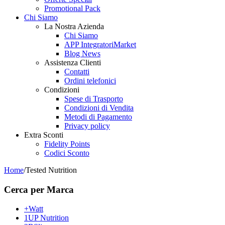
Promotional Pack
Chi Siamo
La Nostra Azienda
Chi Siamo
APP IntegratoriMarket
Blog News
Assistenza Clienti
Contatti
Ordini telefonici
Condizioni
Spese di Trasporto
Condizioni di Vendita
Metodi di Pagamento
Privacy policy
Extra Sconti
Fidelity Points
Codici Sconto
Home
/
Tested Nutrition
Cerca per Marca
+Watt
1UP Nutrition