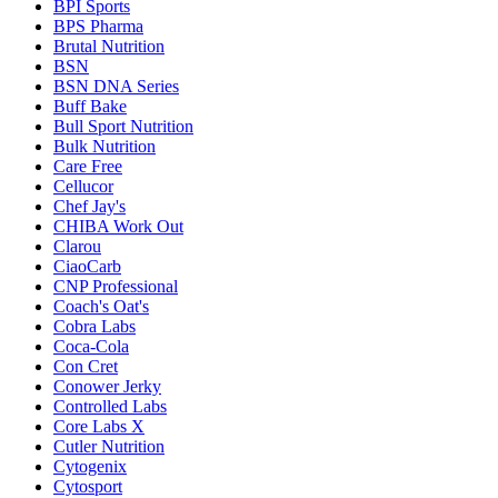
BPI Sports
BPS Pharma
Brutal Nutrition
BSN
BSN DNA Series
Buff Bake
Bull Sport Nutrition
Bulk Nutrition
Care Free
Cellucor
Chef Jay's
CHIBA Work Out
Clarou
CiaoCarb
CNP Professional
Coach's Oat's
Cobra Labs
Coca-Cola
Con Cret
Conower Jerky
Controlled Labs
Core Labs X
Cutler Nutrition
Cytogenix
Cytosport