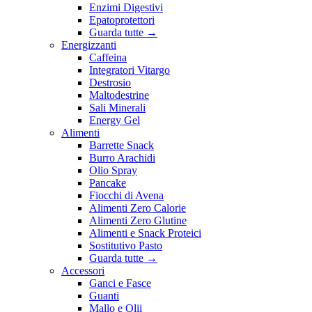
Enzimi Digestivi
Epatoprotettori
Guarda tutte
→
Energizzanti
Caffeina
Integratori Vitargo
Destrosio
Maltodestrine
Sali Minerali
Energy Gel
Alimenti
Barrette Snack
Burro Arachidi
Olio Spray
Pancake
Fiocchi di Avena
Alimenti Zero Calorie
Alimenti Zero Glutine
Alimenti e Snack Proteici
Sostitutivo Pasto
Guarda tutte
→
Accessori
Ganci e Fasce
Guanti
Mallo e Olii