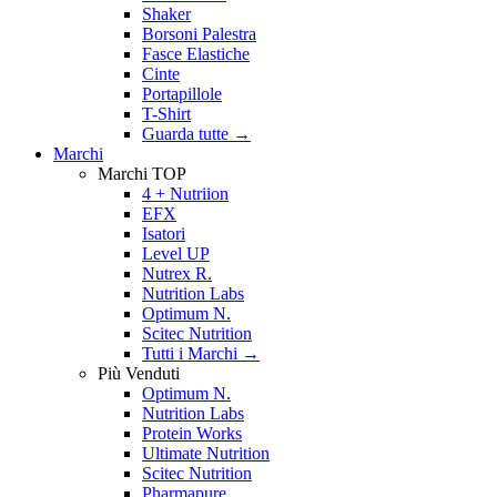
Shaker
Borsoni Palestra
Fasce Elastiche
Cinte
Portapillole
T-Shirt
Guarda tutte
→
Marchi
Marchi TOP
4 + Nutriion
EFX
Isatori
Level UP
Nutrex R.
Nutrition Labs
Optimum N.
Scitec Nutrition
Tutti i Marchi →
Più Venduti
Optimum N.
Nutrition Labs
Protein Works
Ultimate Nutrition
Scitec Nutrition
Pharmapure