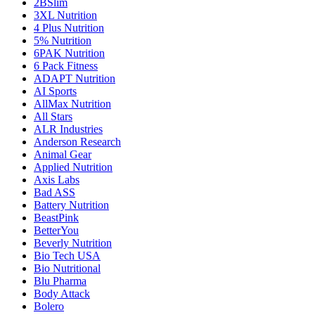
2BSlim
3XL Nutrition
4 Plus Nutrition
5% Nutrition
6PAK Nutrition
6 Pack Fitness
ADAPT Nutrition
AI Sports
AllMax Nutrition
All Stars
ALR Industries
Anderson Research
Animal Gear
Applied Nutrition
Axis Labs
Bad ASS
Battery Nutrition
BeastPink
BetterYou
Beverly Nutrition
Bio Tech USA
Bio Nutritional
Blu Pharma
Body Attack
Bolero