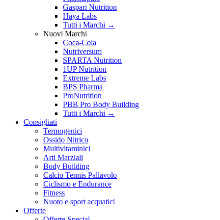
Gaspari Nutrition
Haya Labs
Tutti i Marchi →
Nuovi Marchi
Coca-Cola
Nutriversum
SPARTA Nutrition
1UP Nutrition
Extreme Labs
BPS Pharma
ProNutrition
PBB Pro Body Building
Tutti i Marchi →
Consigliati
Termogenici
Ossido Nitrico
Multivitaminici
Arti Marziali
Body Building
Calcio Tennis Pallavolo
Ciclismo e Endurance
Fitness
Nuoto e sport acquatici
Offerte
Offerte Special