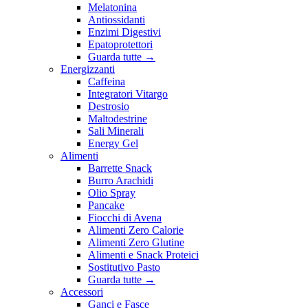
Melatonina
Antiossidanti
Enzimi Digestivi
Epatoprotettori
Guarda tutte
→
Energizzanti
Caffeina
Integratori Vitargo
Destrosio
Maltodestrine
Sali Minerali
Energy Gel
Alimenti
Barrette Snack
Burro Arachidi
Olio Spray
Pancake
Fiocchi di Avena
Alimenti Zero Calorie
Alimenti Zero Glutine
Alimenti e Snack Proteici
Sostitutivo Pasto
Guarda tutte
→
Accessori
Ganci e Fasce