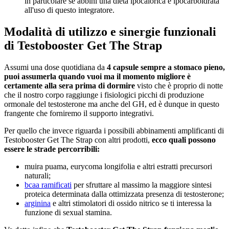
in particolare se abbini una dieta ipocalorica e ipocarboidrata
all'uso di questo integratore.
Modalità di utilizzo e sinergie funzionali
di Testobooster Get The Strap
Assumi una dose quotidiana da
4 capsule sempre a stomaco pieno,
puoi assumerla quando vuoi ma il momento migliore è
certamente alla sera prima di dormire
visto che è proprio di notte
che il nostro corpo raggiunge i fisiologici picchi di produzione
ormonale del testosterone ma anche del GH, ed è dunque in questo
frangente che forniremo il supporto integrativi.
Per quello che invece riguarda i possibili abbinamenti amplificanti di
Testobooster Get The Strap con altri prodotti,
ecco quali possono
essere le strade percorribili:
muira puama, eurycoma longifolia e altri estratti precursori
naturali;
bcaa ramificati
per sfruttare al massimo la maggiore sintesi
proteica determinata dalla ottimizzata presenza di testosterone;
arginina
e altri stimolatori di ossido nitrico se ti interessa la
funzione di sexual stamina.