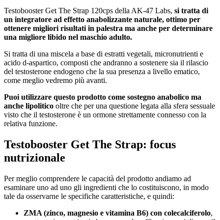
Testobooster Get The Strap 120cps della AK-47 Labs,
si tratta di
un integratore ad effetto anabolizzante naturale, ottimo per
ottenere migliori risultati in palestra ma anche per determinare
una migliore libido nel maschio adulto.
Si tratta di una miscela a base di estratti vegetali, micronutrienti e
acido d-aspartico, composti che andranno a sostenere sia il rilascio
del testosterone endogeno che la sua presenza a livello ematico,
come meglio vedremo più avanti.
Puoi utilizzare questo prodotto come sostegno anabolico ma
anche lipolitico
oltre che per una questione legata alla sfera sessuale
visto che il testosterone è un ormone strettamente connesso con la
relativa funzione.
Testobooster Get The Strap: focus
nutrizionale
Per meglio comprendere le capacità del prodotto andiamo ad
esaminare uno ad uno gli ingredienti che lo costituiscono, in modo
tale da osservarne le specifiche caratteristiche, e quindi:
ZMA (zinco, magnesio e vitamina B6) con colecalciferolo
,