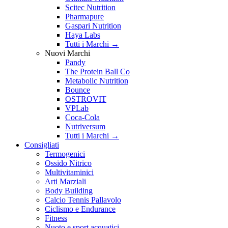
Scitec Nutrition
Pharmapure
Gaspari Nutrition
Haya Labs
Tutti i Marchi →
Nuovi Marchi
Pandy
The Protein Ball Co
Metabolic Nutrition
Bounce
OSTROVIT
VPLab
Coca-Cola
Nutriversum
Tutti i Marchi →
Consigliati
Termogenici
Ossido Nitrico
Multivitaminici
Arti Marziali
Body Building
Calcio Tennis Pallavolo
Ciclismo e Endurance
Fitness
Nuoto e sport acquatici