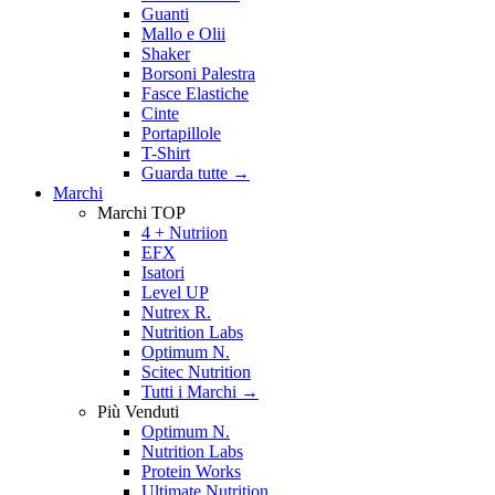
Guanti
Mallo e Olii
Shaker
Borsoni Palestra
Fasce Elastiche
Cinte
Portapillole
T-Shirt
Guarda tutte
→
Marchi
Marchi TOP
4 + Nutriion
EFX
Isatori
Level UP
Nutrex R.
Nutrition Labs
Optimum N.
Scitec Nutrition
Tutti i Marchi →
Più Venduti
Optimum N.
Nutrition Labs
Protein Works
Ultimate Nutrition