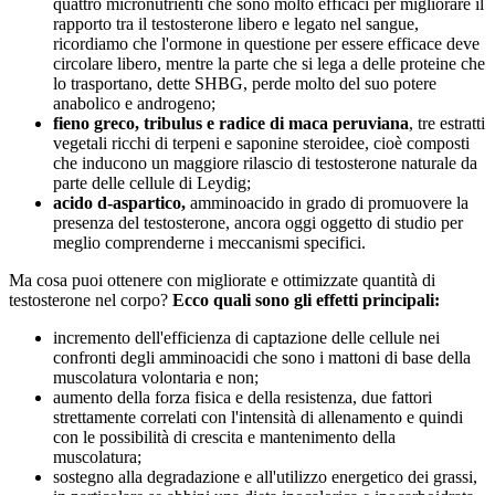
quattro micronutrienti che sono molto efficaci per migliorare il
rapporto tra il testosterone libero e legato nel sangue,
ricordiamo che l'ormone in questione per essere efficace deve
circolare libero, mentre la parte che si lega a delle proteine che
lo trasportano, dette SHBG, perde molto del suo potere
anabolico e androgeno;
fieno greco, tribulus e radice di maca peruviana
, tre estratti
vegetali ricchi di terpeni e saponine steroidee, cioè composti
che inducono un maggiore rilascio di testosterone naturale da
parte delle cellule di Leydig;
acido d-aspartico,
amminoacido in grado di promuovere la
presenza del testosterone, ancora oggi oggetto di studio per
meglio comprenderne i meccanismi specifici.
Ma cosa puoi ottenere con migliorate e ottimizzate quantità di
testosterone nel corpo?
Ecco quali sono gli effetti principali:
incremento dell'efficienza di captazione delle cellule nei
confronti degli amminoacidi che sono i mattoni di base della
muscolatura volontaria e non;
aumento della forza fisica e della resistenza, due fattori
strettamente correlati con l'intensità di allenamento e quindi
con le possibilità di crescita e mantenimento della
muscolatura;
sostegno alla degradazione e all'utilizzo energetico dei grassi,