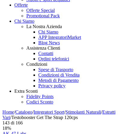
Offerte
Offerte Special
Promotional Pack
Chi Siamo
La Nostra Azienda
Chi Siamo
APP IntegratoriMarket
Blog News
Assistenza Clienti
Contatti
Ordini telefonici
Condizioni
Spese di Trasporto
Condizioni di Vendita
Metodi di Pagamento
Privacy policy
Extra Sconti
Fidelity Points
Codici Sconto
Home
/
Catalogo
/
Integratori Sport
/
Stimolanti Naturali
/
Estratti
Vari
/
Testobooster Get The Strap 120cps
143
di
166
18%
AK-47 Labs