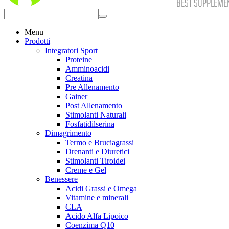
Menu
Prodotti
Integratori Sport
Proteine
Amminoacidi
Creatina
Pre Allenamento
Gainer
Post Allenamento
Stimolanti Naturali
Fosfatidilserina
Dimagrimento
Termo e Bruciagrassi
Drenanti e Diuretici
Stimolanti Tiroidei
Creme e Gel
Benessere
Acidi Grassi e Omega
Vitamine e minerali
CLA
Acido Alfa Lipoico
Coenzima Q10