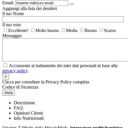
Email:
Aggiungi alla lista dei desideri
Il tuo Nome
Il tuo voto
Eccellente!
Molto buono
Media
Buono
Scarso
Messaggio
Acconsento al trattamento dei miei dati personali in base alla
privacy policy
×
Clicca per consultare la Privacy Policy completa
Codice di Sicurezza
Invia
Descrizione
FAQ
Opinioni Clienti
Info Nutrizionali
Vitamin-T 90tabs della MuscleMeds,
integratore multivitaminico