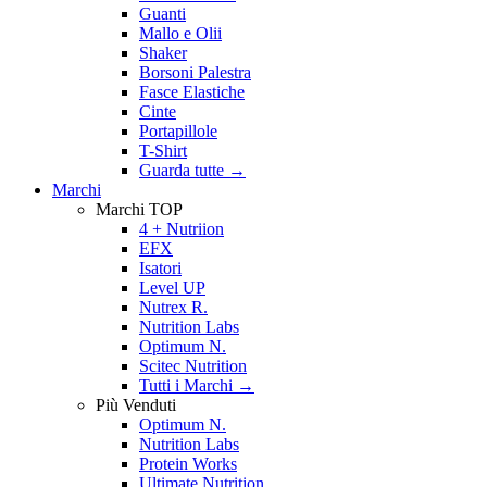
Guanti
Mallo e Olii
Shaker
Borsoni Palestra
Fasce Elastiche
Cinte
Portapillole
T-Shirt
Guarda tutte
→
Marchi
Marchi TOP
4 + Nutriion
EFX
Isatori
Level UP
Nutrex R.
Nutrition Labs
Optimum N.
Scitec Nutrition
Tutti i Marchi →
Più Venduti
Optimum N.
Nutrition Labs
Protein Works
Ultimate Nutrition