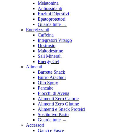
Melatonina
Antiossidanti
Enzimi Digestivi
Epatoprotettori
Guarda tutte
→
Energizzanti
Caffeina
Integratori Vitargo
Destrosio
Maltodestrine
Sali Minerali
Energy Gel
Alimenti
Barrette Snack
Burro Arachidi
Olio Spray
Pancake
Fiocchi di Avena
Alimenti Zero Calorie
Alimenti Zero Glutine
Alimenti e Snack Proteici
Sostitutivo Pasto
Guarda tutte
→
Accessori
Ganci e Fasce