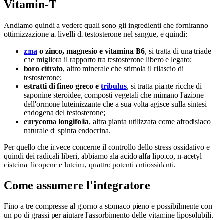
Vitamin-T
Andiamo quindi a vedere quali sono gli ingredienti che forniranno
ottimizzazione ai livelli di testosterone nel sangue, e quindi:
zma
o zinco, magnesio e vitamina B6
, si tratta di una triade
che migliora il rapporto tra testosterone libero e legato;
boro citrato
, altro minerale che stimola il rilascio di
testosterone;
estratti di fineo greco e
tribulus
, si tratta piante ricche di
saponine steroidee, composti vegetali che mimano l'azione
dell'ormone luteinizzante che a sua volta agisce sulla sintesi
endogena del testosterone;
eurycoma longifolia
, altra pianta utilizzata come afrodisiaco
naturale di spinta endocrina.
Per quello che invece concerne il controllo dello stress ossidativo e
quindi dei radicali liberi, abbiamo ala acido alfa lipoico, n-acetyl
cisteina, licopene e luteina, quattro potenti antiossidanti.
Come assumere l'integratore
Fino a tre compresse al giorno a stomaco pieno e possibilmente con
un po di grassi per aiutare l'assorbimento delle vitamine liposolubili.