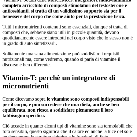
completo arricchito di composti stimolatori del testosterone e
antiossidanti, si tratta di un validissimo supporto sia per il
benessere del corpo che come aiuto per la prestazione fisica.
Tutti i micronutrienti contenuti sono essenziali, dunque si tratta di
composti che, sebbene siano utili in piccole quantità, devono
quotidianamente essere introdotti nel corpo visto che lo stesso non è
in grado di auto sintetizzarli.
Solitamente una sana alimentazione può soddisfare i requisiti
nutrizionali ma, come vedremo, quando si parla di vitamine il
discorso è ben differente.
Vitamin-T: perchè un integratore di
micronutrienti
Come dicevamo sopra
le vitamine sono composti indispensabili
per il corpo, e può succedere che una dieta, anche se ben
equilibrata, non riesca a soddisfare pienamente il loro
fabbisogno specifico.
Ciò accade in quanto alcuni tipi di vitamine sono sia termolabili che
foto sensibili, questo significa che il calore ed anche la luce del sole
ne denaturano la struttura chimica e le funzioni, di fatto,