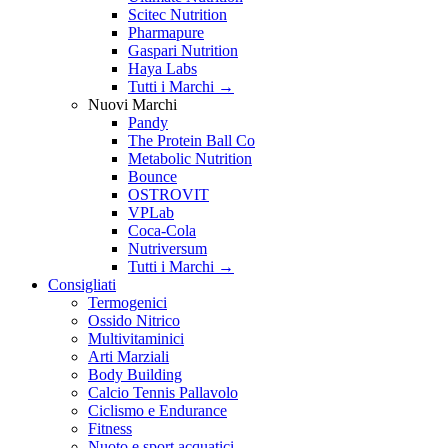
Scitec Nutrition
Pharmapure
Gaspari Nutrition
Haya Labs
Tutti i Marchi →
Nuovi Marchi
Pandy
The Protein Ball Co
Metabolic Nutrition
Bounce
OSTROVIT
VPLab
Coca-Cola
Nutriversum
Tutti i Marchi →
Consigliati
Termogenici
Ossido Nitrico
Multivitaminici
Arti Marziali
Body Building
Calcio Tennis Pallavolo
Ciclismo e Endurance
Fitness
Nuoto e sport acquatici