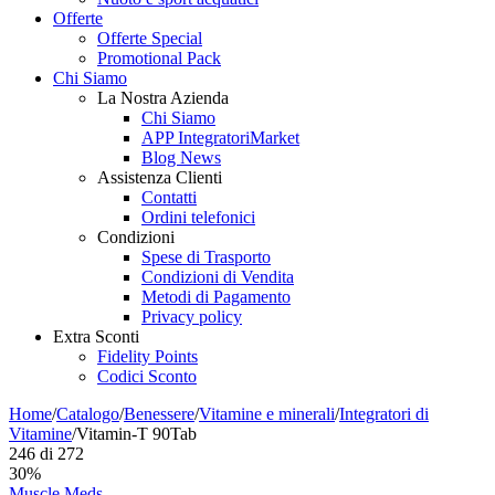
Offerte
Offerte Special
Promotional Pack
Chi Siamo
La Nostra Azienda
Chi Siamo
APP IntegratoriMarket
Blog News
Assistenza Clienti
Contatti
Ordini telefonici
Condizioni
Spese di Trasporto
Condizioni di Vendita
Metodi di Pagamento
Privacy policy
Extra Sconti
Fidelity Points
Codici Sconto
Home
/
Catalogo
/
Benessere
/
Vitamine e minerali
/
Integratori di
Vitamine
/
Vitamin-T 90Tab
246
di
272
30%
Muscle Meds