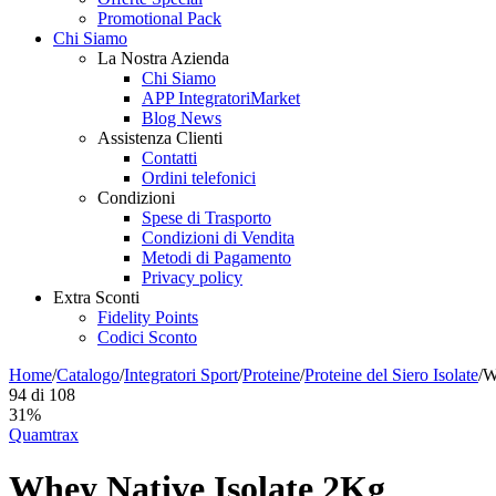
Promotional Pack
Chi Siamo
La Nostra Azienda
Chi Siamo
APP IntegratoriMarket
Blog News
Assistenza Clienti
Contatti
Ordini telefonici
Condizioni
Spese di Trasporto
Condizioni di Vendita
Metodi di Pagamento
Privacy policy
Extra Sconti
Fidelity Points
Codici Sconto
Home
/
Catalogo
/
Integratori Sport
/
Proteine
/
Proteine del Siero Isolate
/
W
94
di
108
31%
Quamtrax
Whey Native Isolate 2Kg