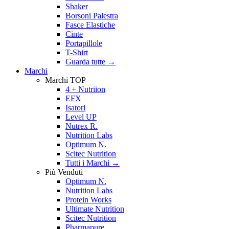
Shaker
Borsoni Palestra
Fasce Elastiche
Cinte
Portapillole
T-Shirt
Guarda tutte
→
Marchi
Marchi TOP
4 + Nutriion
EFX
Isatori
Level UP
Nutrex R.
Nutrition Labs
Optimum N.
Scitec Nutrition
Tutti i Marchi →
Più Venduti
Optimum N.
Nutrition Labs
Protein Works
Ultimate Nutrition
Scitec Nutrition
Pharmapure