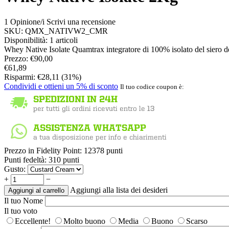
1 Opinione/i
Scrivi una recensione
SKU:
QMX_NATIVW2_CMR
Disponibilità:
1 articoli
Whey Native Isolate Quamtrax integratore di 100% isolato del siero d
Prezzo:
€
90,00
€
61,89
Risparmi:
€
28,11
(
31
%)
Condividi e ottieni un 5% di sconto
Il tuo codice coupon è:
Prezzo in Fidelity Point:
12378 punti
Punti fedeltà:
310 punti
Gusto:
+
−
Aggiungi alla lista dei desideri
Aggiungi al carrello
Il tuo Nome
Il tuo voto
Eccellente!
Molto buono
Media
Buono
Scarso