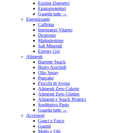
Enzimi Digestivi
Epatoprotettori
Guarda tutte
→
Energizzanti
Caffeina
Integratori Vitargo
Destrosio
Maltodestrine
Sali Minerali
Energy Gel
Alimenti
Barrette Snack
Burro Arachidi
Olio Spray
Pancake
Fiocchi di Avena
Alimenti Zero Calorie
Alimenti Zero Glutine
Alimenti e Snack Proteici
Sostitutivo Pasto
Guarda tutte
→
Accessori
Ganci e Fasce
Guanti
Mallo e Olii