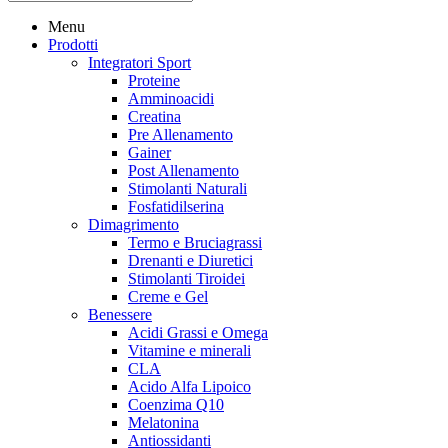
Menu
Prodotti
Integratori Sport
Proteine
Amminoacidi
Creatina
Pre Allenamento
Gainer
Post Allenamento
Stimolanti Naturali
Fosfatidilserina
Dimagrimento
Termo e Bruciagrassi
Drenanti e Diuretici
Stimolanti Tiroidei
Creme e Gel
Benessere
Acidi Grassi e Omega
Vitamine e minerali
CLA
Acido Alfa Lipoico
Coenzima Q10
Melatonina
Antiossidanti