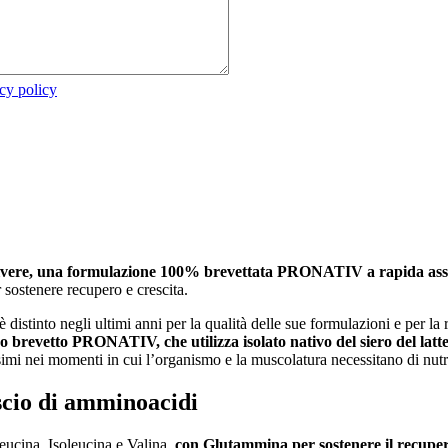
cy policy
polvere, una formulazione 100% brevettata PRONATIV a rapida assim
 sostenere recupero e crescita.
è distinto negli ultimi anni per la qualità delle sue formulazioni e per l
vo brevetto PRONATIV, che utilizza isolato nativo del siero del latt
simi nei momenti in cui l’organismo e la muscolatura necessitano di nut
scio di amminoacidi
eucina, Isoleucina e Valina,
con Glutammina per sostenere il recuper