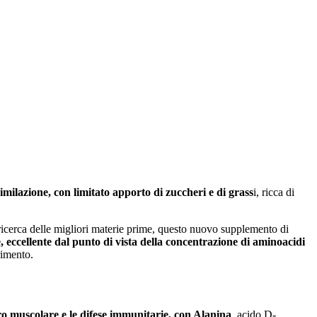
ilazione, con limitato apporto di zuccheri e di grass
i, ricca di
a ricerca delle migliori materie prime, questo nuovo supplemento di
e, eccellente dal punto di vista della concentrazione di aminoacidi
rimento.
o muscolare e le difese immunitarie, con Alanina
, acido D-