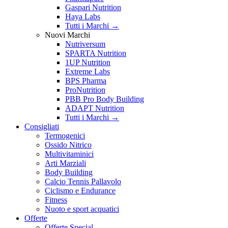
Gaspari Nutrition
Haya Labs
Tutti i Marchi →
Nuovi Marchi
Nutriversum
SPARTA Nutrition
1UP Nutrition
Extreme Labs
BPS Pharma
ProNutrition
PBB Pro Body Building
ADAPT Nutrition
Tutti i Marchi →
Consigliati
Termogenici
Ossido Nitrico
Multivitaminici
Arti Marziali
Body Building
Calcio Tennis Pallavolo
Ciclismo e Endurance
Fitness
Nuoto e sport acquatici
Offerte
Offerte Special