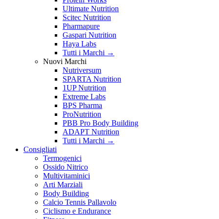
Ultimate Nutrition
Scitec Nutrition
Pharmapure
Gaspari Nutrition
Haya Labs
Tutti i Marchi →
Nuovi Marchi
Nutriversum
SPARTA Nutrition
1UP Nutrition
Extreme Labs
BPS Pharma
ProNutrition
PBB Pro Body Building
ADAPT Nutrition
Tutti i Marchi →
Consigliati
Termogenici
Ossido Nitrico
Multivitaminici
Arti Marziali
Body Building
Calcio Tennis Pallavolo
Ciclismo e Endurance