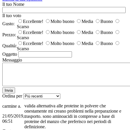
Il tuo Nome
Il tuo voto
Eccellente!
Molto buono
Media
Buono
Gusto:
Scarso
Eccellente!
Molto buono
Media
Buono
Prezzo:
Scarso
Eccellente!
Molto buono
Media
Buono
Qualità:
Scarso
Oggetto
Messaggio
Invia
Ordina per
valida alternativa alle proteine in polvere che
carmine a.
onestamente mi creano problemi nella preparazione e
21/05/2019,
trasporto. sono aminoacidi in compresse a base di
06:51
proteine del manzo che preferisco nei periodi di
definizione.