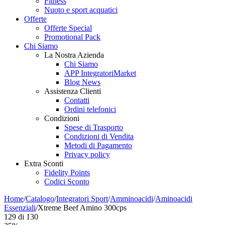
Fitness
Nuoto e sport acquatici
Offerte
Offerte Special
Promotional Pack
Chi Siamo
La Nostra Azienda
Chi Siamo
APP IntegratoriMarket
Blog News
Assistenza Clienti
Contatti
Ordini telefonici
Condizioni
Spese di Trasporto
Condizioni di Vendita
Metodi di Pagamento
Privacy policy
Extra Sconti
Fidelity Points
Codici Sconto
Home
/
Catalogo
/
Integratori Sport
/
Amminoacidi
/
Aminoacidi
Essenziali
/
Xtreme Beef Amino 300cps
129
di
130