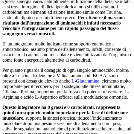
Questa sinergia varia, naturalmente, in funzione della dieta, se infatti
ci si trova in regime di dieta ipocalorica, non si utilizzeranno i
carboidrati ma elementi ad azione insulino simile come Taurina,
acido alfa lipoico o semi di fieno greco.
Per ottenere il massimo
risultato dall’integrazione di aminoacidi è infatti necessario
veicolare l’integrazione per un rapido passaggio del flusso
sanguigno verso i muscoli.
E' un integratore molto indicato come supporto energetico e
anticatabolico, assunto prima dell’allenamento, infatti, consente di
ostacolare il catabolismo muscolare e viene utilizzato dall’organismo
come fonte energetica alternativa ai carboidrati.
Per quanto riguarda il dosaggio di ogni singolo aminoacido, inoltre,
oltre a Leucina, Isoleucine a Valina, aminoacidi BCAA, sono
presenti con dosaggio elevato anche
L-Glutammina
, elemento molto
importante per il recupero, per il sostegno alle difese immunitarie,
Glicina e Prolina, importanti per la forza e la potenza muscolare, L-
Arginina e acido L-Aspartico efficaci sulla modulazione ormonale.
Questo integratore ha 0 grassi e 0 carboidrati, rappresenta
quindi un supporto molto importante per la fase di definizione
muscolare
, supporta la sintesi proteica, riduce l’indolenzimento
muscolare dopo una pesante sessione di allenamento con i pesi,
attiva le segnalazioni anaboliche di proliferazione cellulare e aiuta ad