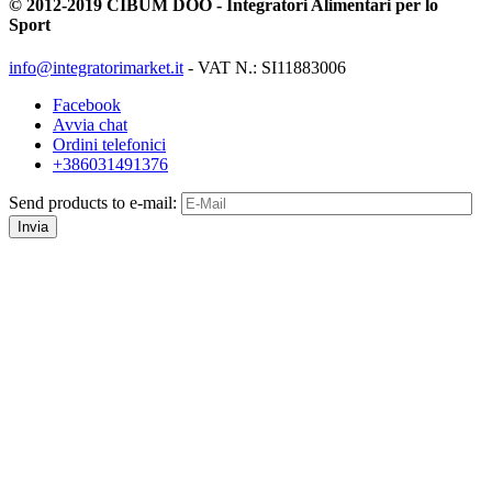
© 2012-2019 CIBUM DOO - Integratori Alimentari per lo
Sport
info@integratorimarket.it
- VAT N.: SI11883006
Facebook
Avvia chat
Ordini telefonici
+386031491376
Send products to e-mail:
Invia