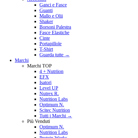
Ganci e Fasce
Guanti
Mallo e Olii
Shaker
Borsoni Palestra
Fasce Elastiche
Cinte
Portapillole
T-Shirt
Guarda tutte
→
Marchi
Marchi TOP
4 + Nutriion
EFX
Isatori
Level UP
Nutrex R.
Nutrition Labs
Optimum N.
Scitec Nutrition
Tutti i Marchi →
Più Venduti
Optimum N.
Nutrition Labs
Protein Works