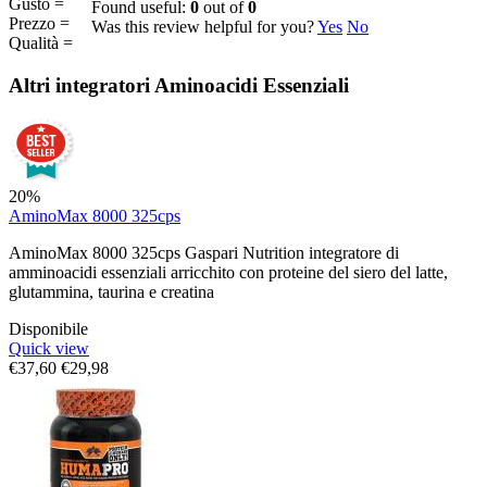
Gusto =
Found useful:
0
out of
0
Prezzo =
Was this review helpful for you?
Yes
No
Qualità =
Altri integratori
Aminoacidi Essenziali
20%
AminoMax 8000 325cps
AminoMax 8000 325cps Gaspari Nutrition integratore di
amminoacidi essenziali arricchito con proteine del siero del latte,
glutammina, taurina e creatina
Disponibile
Quick view
€
37,60
€
29,98