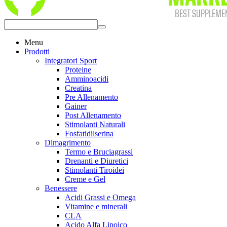
Menu
Prodotti
Integratori Sport
Proteine
Amminoacidi
Creatina
Pre Allenamento
Gainer
Post Allenamento
Stimolanti Naturali
Fosfatidilserina
Dimagrimento
Termo e Bruciagrassi
Drenanti e Diuretici
Stimolanti Tiroidei
Creme e Gel
Benessere
Acidi Grassi e Omega
Vitamine e minerali
CLA
Acido Alfa Lipoico