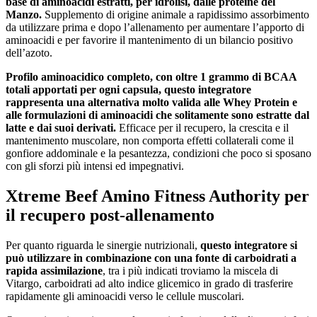
base di aminoacidi estratti, per idrolisi, dalle proteine del
Manzo.
Supplemento di origine animale a rapidissimo assorbimento
da utilizzare prima e dopo l’allenamento per aumentare l’apporto di
aminoacidi e per favorire il mantenimento di un bilancio positivo
dell’azoto.
Profilo aminoacidico completo, con oltre 1 grammo di BCAA
totali apportati per ogni capsula, questo integratore
rappresenta una alternativa molto valida alle Whey Protein e
alle formulazioni di aminoacidi che solitamente sono estratte dal
latte e dai suoi derivati.
Efficace per il recupero, la crescita e il
mantenimento muscolare, non comporta effetti collaterali come il
gonfiore addominale e la pesantezza, condizioni che poco si sposano
con gli sforzi più intensi ed impegnativi.
Xtreme Beef Amino Fitness Authority per
il recupero post-allenamento
Per quanto riguarda le sinergie nutrizionali,
questo integratore si
può utilizzare in combinazione con una fonte di carboidrati a
rapida assimilazione
, tra i più indicati troviamo la miscela di
Vitargo, carboidrati ad alto indice glicemico in grado di trasferire
rapidamente gli aminoacidi verso le cellule muscolari.