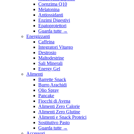
Coenzima Q10
Melatonina
Antiossidanti
Enzimi Digestivi
Epatoprotettori
Guarda tutte
→
Energizzanti
Caffeina
Integratori Vitargo
Destrosio
Maltodestrine
Sali Minerali
Energy Gel
Alimenti
Barrette Snack
Burro Arachidi
Olio Spray
Pancake
Fiocchi di Avena
Alimenti Zero Calorie
Alimenti Zero Glutine
Alimenti e Snack Proteici
Sostitutivo Pasto
Guarda tutte
→
Accessori