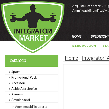
Acquista Bcaa Stack 250 g
Amminoacidi ramificati +
HOME
SPEDIZIONI
IL MIO ACCOUNT
STA
Home
Integratori
CATALOGO
Sport
Promotional Pack
Accessori
Acido Alfa Lipoico
Alimenti
Amminoacidi
Amminoacidi in offerta