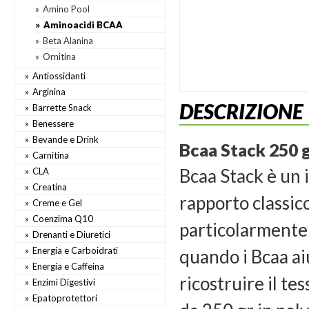
Amino Pool
Aminoacidi BCAA
Beta Alanina
Ornitina
Antiossidanti
Arginina
DESCRIZIONE
Barrette Snack
Benessere
Bevande e Drink
Bcaa Stack 250 g
Carnitina
Bcaa Stack è un 
CLA
Creatina
rapporto classic
Creme e Gel
Coenzima Q10
particolarmente 
Drenanti e Diuretici
Energia e Carboidrati
quando i Bcaa aiu
Energia e Caffeina
ricostruire il te
Enzimi Digestivi
Epatoprotettori