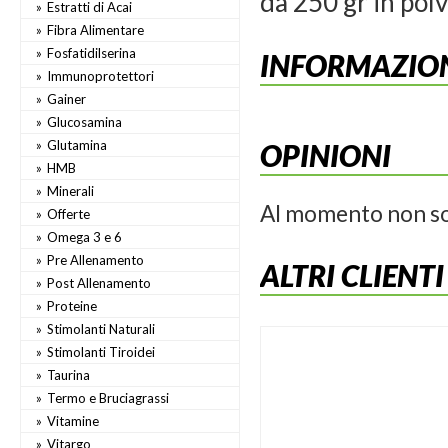
da 250 gr in polv
Estratti di Acai
Fibra Alimentare
Fosfatidilserina
INFORMAZION
Immunoprotettori
Gainer
Glucosamina
Glutamina
OPINIONI
HMB
Minerali
Al momento non so
Offerte
Omega 3 e 6
Pre Allenamento
ALTRI CLIENT
Post Allenamento
Proteine
Stimolanti Naturali
Stimolanti Tiroidei
Taurina
Termo e Bruciagrassi
Vitamine
Vitargo