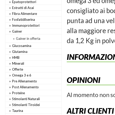
omega 3 ed omega
Epatoprotettori
Estratti di Acai
consigliato ai b
Fibra Alimentare
punta ad una vel
Fosfatidilserina
Immunoprotettori
alla maggiore res
Gainer
Gainer in offerta
da 1,2 Kg in polv
Glucosamina
Glutamina
INFORMAZION
HMB
Minerali
Offerte
Omega 3 e 6
OPINIONI
Pre Allenamento
Post Allenamento
Proteine
Al momento non so
Stimolanti Naturali
Stimolanti Tiroidei
ALTRI CLIENT
Taurina