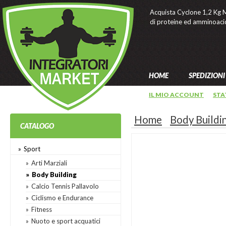
Acquista Cyclone 1,2 Kg 
di proteine ed amminoaci
HOME
SPEDIZIONI
IL MIO ACCOUNT
STA
Home
Body Buildi
CATALOGO
Sport
Arti Marziali
Body Building
Calcio Tennis Pallavolo
Ciclismo e Endurance
Fitness
Nuoto e sport acquatici