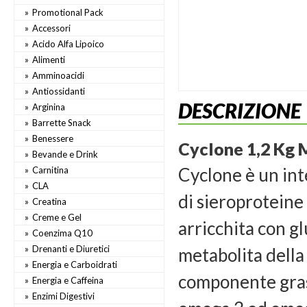
Promotional Pack
Accessori
Acido Alfa Lipoico
Alimenti
Amminoacidi
Antiossidanti
DESCRIZIONE
Arginina
Barrette Snack
Benessere
Cyclone 1,2 Kg 
Bevande e Drink
Cyclone è un int
Carnitina
CLA
di sieroproteine 
Creatina
Creme e Gel
arricchita con g
Coenzima Q10
Drenanti e Diuretici
metabolita della
Energia e Carboidrati
componente grass
Energia e Caffeina
Enzimi Digestivi