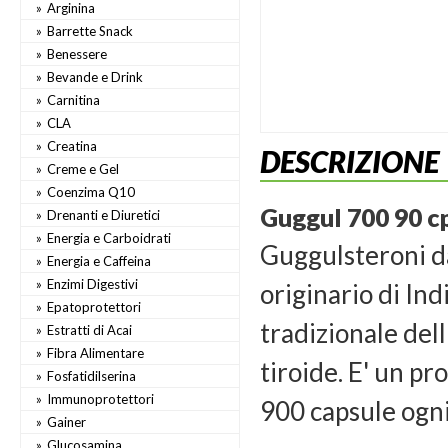
Arginina
Barrette Snack
Benessere
Bevande e Drink
Carnitina
CLA
Creatina
DESCRIZIONE
Creme e Gel
Coenzima Q10
Guggul 700 90 c
Drenanti e Diuretici
Energia e Carboidrati
Guggulsteroni da
Energia e Caffeina
Enzimi Digestivi
originario di In
Epatoprotettori
tradizionale dell
Estratti di Acai
Fibra Alimentare
tiroide. E' un p
Fosfatidilserina
Immunoprotettori
900 capsule ogni
Gainer
Glucosamina