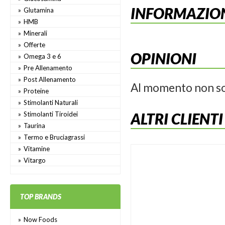
INFORMAZION
Glutamina
HMB
Minerali
Offerte
OPINIONI
Omega 3 e 6
Pre Allenamento
Post Allenamento
Al momento non so
Proteine
Stimolanti Naturali
ALTRI CLIENT
Stimolanti Tiroidei
Taurina
Termo e Bruciagrassi
Vitamine
Vitargo
TOP BRANDS
Now Foods