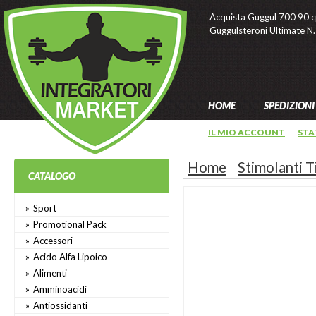
Acquista Guggul 700 90 c
Guggulsteroni Ultimate N
HOME
SPEDIZIONI
IL MIO ACCOUNT
STA
Home
Stimolanti T
CATALOGO
Sport
Promotional Pack
Accessori
Acido Alfa Lipoico
Alimenti
Amminoacidi
Antiossidanti