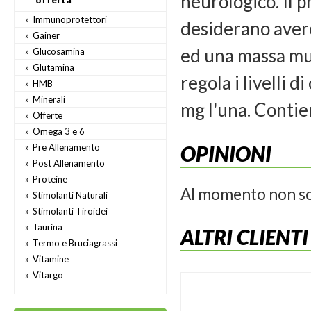
neurologico. Il p
offerta
Immunoprotettori
desiderano avere
Gainer
ed una massa mus
Glucosamina
Glutamina
regola i livelli 
HMB
Minerali
mg l'una. Contie
Offerte
Omega 3 e 6
OPINIONI
Pre Allenamento
Post Allenamento
Proteine
Al momento non so
Stimolanti Naturali
Stimolanti Tiroidei
Taurina
ALTRI CLIENT
Termo e Bruciagrassi
Vitamine
Vitargo