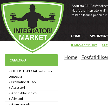
Acquista PS+ Fosfatidilser
Nutrition. Integratore ali
fosfatidilserina per culturi
HOME
SPEDIZIONI
IL MIO ACCOUNT
STA
Home
Fosfatidilser
CATALOGO
OFFERTE SPECIALI in Pronta
consegna
Promotional Pack
Accessori
Acido Alfa Lipoico
Alimenti
Amminoacidi