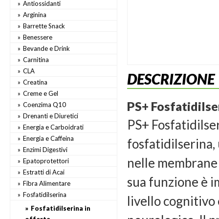
Antiossidanti
Arginina
Barrette Snack
Benessere
Bevande e Drink
Carnitina
CLA
DESCRIZIONE
Creatina
Creme e Gel
PS+ Fosfatidilse
Coenzima Q10
Drenanti e Diuretici
PS+ Fosfatidilse
Energia e Carboidrati
Energia e Caffeina
fosfatidilserina
Enzimi Digestivi
nelle membrane ce
Epatoprotettori
Estratti di Acai
sua funzione è i
Fibra Alimentare
Fosfatidilserina
livello cognitiv
Fosfatidilserina in