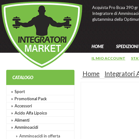
Acquista Pro Bcaa 390 gr
Integratore di Amminoacid
glutammina della Optimum
HOME
SPEDIZIONI
IL MIO ACCOUNT
STA
Home
Integratori
CATALOGO
Sport
Promotional Pack
Accessori
Acido Alfa Lipoico
Alimenti
Amminoacidi
Amminoacidi in offerta