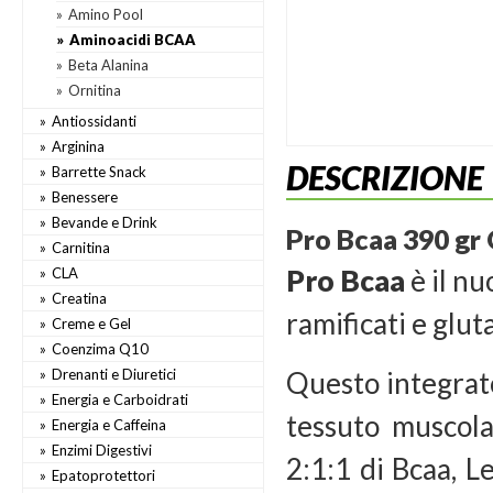
Amino Pool
Aminoacidi BCAA
Beta Alanina
Ornitina
Antiossidanti
Arginina
DESCRIZIONE
Barrette Snack
Benessere
Bevande e Drink
Pro Bcaa 390 gr
Carnitina
Pro Bcaa
è il n
CLA
Creatina
ramificati e glu
Creme e Gel
Coenzima Q10
Drenanti e Diuretici
Questo integrato
Energia e Carboidrati
tessuto muscola
Energia e Caffeina
Enzimi Digestivi
2:1:1 di Bcaa, L
Epatoprotettori