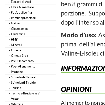
Estratti di Acai
ben 8 grammi di
Fibra Alimentare
porzione. Suppor
Fosfatidilserina
Immunoprotettori
dopo l'intenso a
Gainer
Glucosamina
Modo d'uso:
As
Glutamina
HMB
prima dell'alle
Minerali
Offerte
Valine-L-isoleuci
Omega 3 e 6
Pre Allenamento
INFORMAZION
Post Allenamento
Proteine
Stimolanti Naturali
Stimolanti Tiroidei
OPINIONI
Taurina
Termo e Bruciagrassi
Vegan
Al momento non so
Vitamine