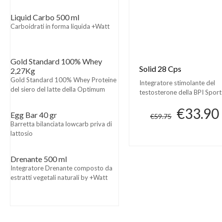
Liquid Carbo 500 ml
Carboidrati in forma liquida +Watt
Gold Standard 100% Whey
Solid 28 Cps
2,27Kg
Gold Standard 100% Whey Proteine
Integratore stimolante del
del siero del latte della Optimum
testosterone della BPI Sport
Nutrition
€33.90
Egg Bar 40 gr
€59.75
Barretta bilanciata lowcarb priva di
lattosio
Drenante 500 ml
Integratore Drenante composto da
estratti vegetali naturali by +Watt