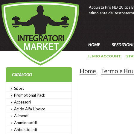
Acquista Pro HD 28 cps BP
stimolante del testostero
HOME
SPEDIZIONI
IL MIO ACCOUNT
STA
Home
Termo e Bru
CATALOGO
Sport
Promotional Pack
Accessori
Acido Alfa Lipoico
Alimenti
Amminoacidi
Antiossidanti