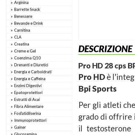
Arginina
Barrette Snack
Benessere
Bevande e Drink
Carnitina
CLA
Creatina
DESCRIZIONE
Creme e Gel
Coenzima Q10
Pro HD 28 cps B
Drenanti e Diuretici
Energia e Carboidrati
Pro HD
è l'inte
Energia e Caffeina
Enzimi Digestivi
Bpi Sports
Epatoprotettori
Estratti di Acai
Per gli atleti ch
Fibra Alimentare
Fosfatidilserina
grado di offrire
Immunoprotettori
il testosteron
Gainer
Glucosamina