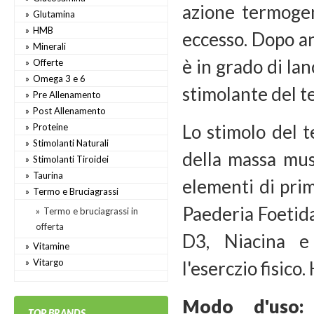
azione termogen
Glutamina
HMB
eccesso. Dopo an
Minerali
è in grado di la
Offerte
Omega 3 e 6
stimolante del t
Pre Allenamento
Post Allenamento
Lo stimolo del 
Proteine
Stimolanti Naturali
della massa mus
Stimolanti Tiroidei
Taurina
elementi di pri
Termo e Bruciagrassi
Paederia Foetida
Termo e bruciagrassi in
offerta
D3, Niacina e
Vitamine
Vitargo
l'eserczio fisico.
Modo d'uso
TOP BRANDS