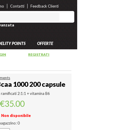
amo
Contatti
Feedback Clienti
vanzata
DELITY POINTS
OFFERTE
GIN
OPPURE
REGISTRATI
ements
Bcaa 1000 200 capsule
ramificati 2:1:1 + vitamina B6
€35.00
:
Non disponibile
magazzino:
0