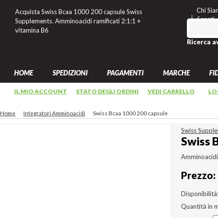
Chi Si
Acquista Swiss Bcaa 1000 200 capsule Swiss
Sconti
Supplements. Amminoacidi ramificati 2:1:1 +
vitamina B6
Ricerca a
HOME
SPEDIZIONI
PAGAMENTI
MARCHE
FI
IL MIO ACCOUNT
STATO DEGLI ORDINI
VEDI CARRELLO
LO
Home
Integratori Amminoacidi
Swiss Bcaa 1000 200 capsule
Swiss Suppl
Swiss 
Amminoacidi 
Prezzo:
Disponibilità
Quantità in 