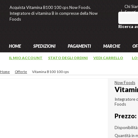
Chi Si
Acquista Vitamina B100 100 cps Now Foods.
Sconti
Integratore di vitamina B in compresse della Now
Foods
Ricerca a
HOME
SPEDIZIONI
PAGAMENTI
MARCHE
OF
IL MIO ACCOUNT
STATO DEGLI ORDINI
VEDI CARRELLO
LO
Home
Offerte
Vitamina B100 100 cps
Now Foods
Vitami
Integratore 
Foods
Prezzo:
Disponibilità
Quantità in 