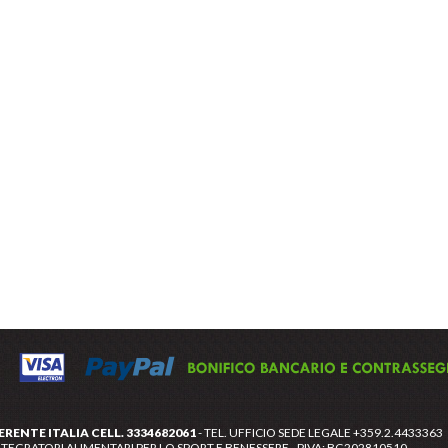
ERENTE ITALIA CELL. 3334682061
- TEL. UFFICIO SEDE LEGALE +359.2.4433363
TEGRATORI ALIMENTARI PER LO SPORT E BENESSERE - PIVA: BG202810510