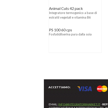
Animal Cuts 42 pack
Integratore termogenico a base di
estratti vegetali e vitamina B6
PS 100 60 cps
Fosfatidilserina pura dalla soia
ACCETTIAMO:
EMAIL:
INFO@INTEGRATORIMARKET.IT
-
REF
COPYRIGHT © IMAA INTERNATIONAL LTD - IN