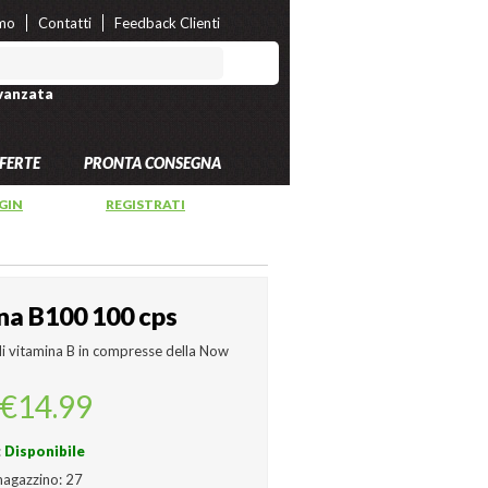
amo
Contatti
Feedback Clienti
vanzata
FERTE
PRONTA CONSEGNA
GIN
OPPURE
REGISTRATI
na B100 100 cps
di vitamina B in compresse della Now
€14.99
:
Disponibile
magazzino:
27