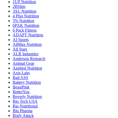
1UP Nutrition
2BSlim
3XL Nutrition
4 Plus Nutrition
5% Nutrition
6PAK Nutrition
6 Pack Fitness
ADAPT Nutrition
AI Sports
AllMax Nutrition
All Stars
ALR Industries
Anderson Research
Animal Gear
Applied Nutrition
Axis Labs
Bad ASS
Battery Nutrition
BeastPink
BetterYou
Beverly Nutrition
Bio Tech USA
Bio Nutritional
Blu Pharma
Body Attack