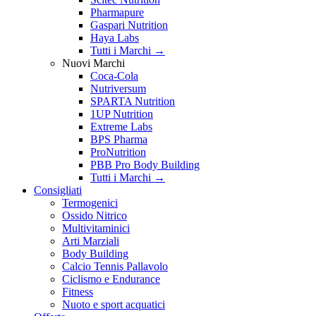
Pharmapure
Gaspari Nutrition
Haya Labs
Tutti i Marchi →
Nuovi Marchi
Coca-Cola
Nutriversum
SPARTA Nutrition
1UP Nutrition
Extreme Labs
BPS Pharma
ProNutrition
PBB Pro Body Building
Tutti i Marchi →
Consigliati
Termogenici
Ossido Nitrico
Multivitaminici
Arti Marziali
Body Building
Calcio Tennis Pallavolo
Ciclismo e Endurance
Fitness
Nuoto e sport acquatici