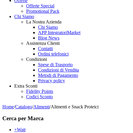
Offerte
Offerte Special
Promotional Pack
Chi Siamo
La Nostra Azienda
Chi Siamo
APP IntegratoriMarket
Blog News
Assistenza Clienti
Contatti
Ordini telefonici
Condizioni
Spese di Trasporto
Condizioni di Vendita
Metodi di Pagamento
Privacy policy
Extra Sconti
Fidelity Points
Codici Sconto
Home
/
Catalogo
/
Alimenti
/
Alimenti e Snack Proteici
Cerca per Marca
+Watt