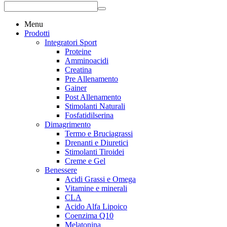
Menu
Prodotti
Integratori Sport
Proteine
Amminoacidi
Creatina
Pre Allenamento
Gainer
Post Allenamento
Stimolanti Naturali
Fosfatidilserina
Dimagrimento
Termo e Bruciagrassi
Drenanti e Diuretici
Stimolanti Tiroidei
Creme e Gel
Benessere
Acidi Grassi e Omega
Vitamine e minerali
CLA
Acido Alfa Lipoico
Coenzima Q10
Melatonina