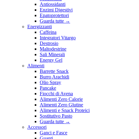
Antiossidanti
Enzimi Digestivi
Epatoprotettori
Guarda tutte
→
Energizzanti
Caffeina
Integratori Vitargo
Destrosio
Maltodestrine
Sali Minerali
Energy Gel
Alimenti
Barrette Snack
Burro Arachidi
Olio Spray
Pancake
Fiocchi di Avena
Alimenti Zero Calorie
Alimenti Zero Glutine
Alimenti e Snack Proteici
Sostitutivo Pasto
Guarda tutte
→
Accessori
Ganci e Fasce
Guanti