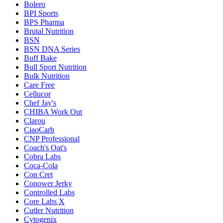
Bolero
BPI Sports
BPS Pharma
Brutal Nutrition
BSN
BSN DNA Series
Buff Bake
Bull Sport Nutrition
Bulk Nutrition
Care Free
Cellucor
Chef Jay's
CHIBA Work Out
Clarou
CiaoCarb
CNP Professional
Coach's Oat's
Cobra Labs
Coca-Cola
Con Cret
Conower Jerky
Controlled Labs
Core Labs X
Cutler Nutrition
Cytogenix