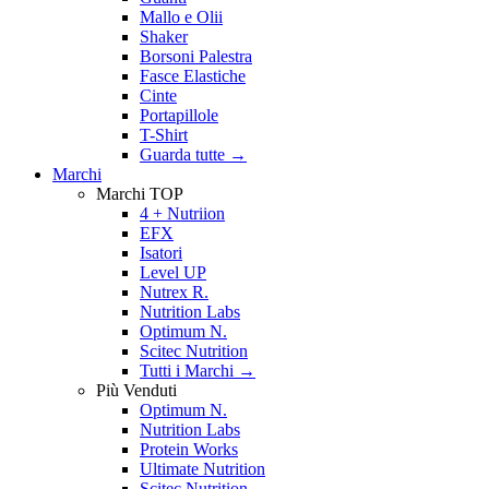
Mallo e Olii
Shaker
Borsoni Palestra
Fasce Elastiche
Cinte
Portapillole
T-Shirt
Guarda tutte
→
Marchi
Marchi TOP
4 + Nutriion
EFX
Isatori
Level UP
Nutrex R.
Nutrition Labs
Optimum N.
Scitec Nutrition
Tutti i Marchi →
Più Venduti
Optimum N.
Nutrition Labs
Protein Works
Ultimate Nutrition
Scitec Nutrition