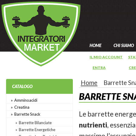
HOME
CHI SIAMO
IL MIO ACCOUNT
STA
ENTRA
OPPURE
CR
Home
Barrette Sn
CATALOGO
BARRETTE SN
Amminoacidi
Creatina
Le barrette energe
Barrette Snack
Barrette Bilanciate
nutrienti
, essenzia
Barrette Energetiche
massimo l’assunzione