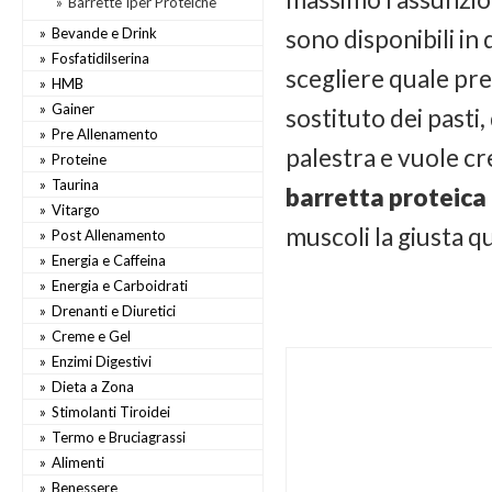
Barrette Iper Proteiche
Bevande e Drink
sono disponibili in
Fosfatidilserina
scegliere quale pr
HMB
Gainer
sostituto dei pasti,
Pre Allenamento
palestra e vuole c
Proteine
Taurina
barretta proteica
Vitargo
muscoli la giusta q
Post Allenamento
Energia e Caffeina
Energia e Carboidrati
Drenanti e Diuretici
Creme e Gel
Enzimi Digestivi
Dieta a Zona
Stimolanti Tiroidei
Termo e Bruciagrassi
Alimenti
Benessere