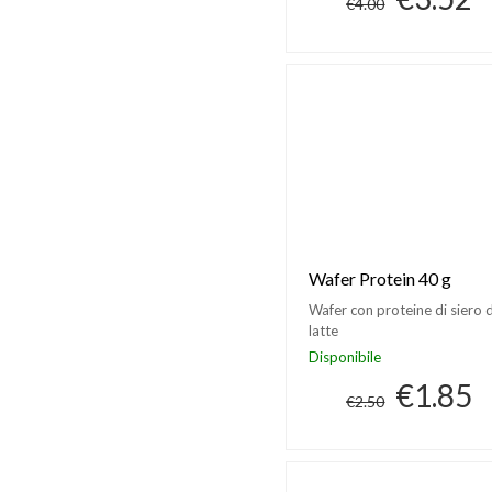
€4.00
Wafer Protein 40 g
Wafer con proteine di siero d
latte
Disponibile
€1.85
€2.50