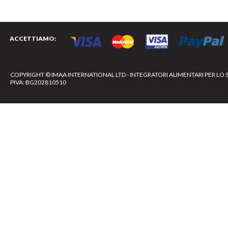
ACCETTIAMO:
COPYRIGHT © IMAA INTERNATIONAL LTD - INTEGRATORI ALIMENTARI PER LO 
PIVA: BG202810510