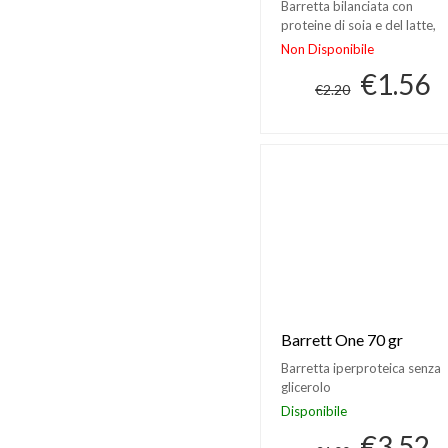
Barretta bilanciata con
proteine di soia e del latte,
vitamine, sali minerali
Non Disponibile
€1.56
€2.20
Barrett One 70 gr
Barretta iperproteica senza
glicerolo
Disponibile
€3.52