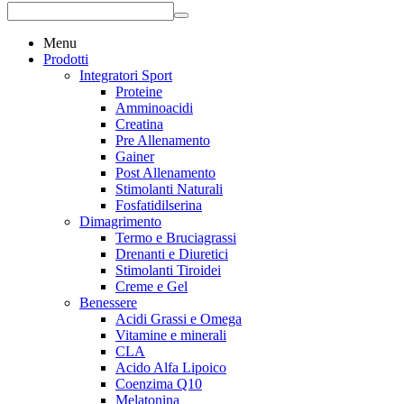
Menu
Prodotti
Integratori Sport
Proteine
Amminoacidi
Creatina
Pre Allenamento
Gainer
Post Allenamento
Stimolanti Naturali
Fosfatidilserina
Dimagrimento
Termo e Bruciagrassi
Drenanti e Diuretici
Stimolanti Tiroidei
Creme e Gel
Benessere
Acidi Grassi e Omega
Vitamine e minerali
CLA
Acido Alfa Lipoico
Coenzima Q10
Melatonina