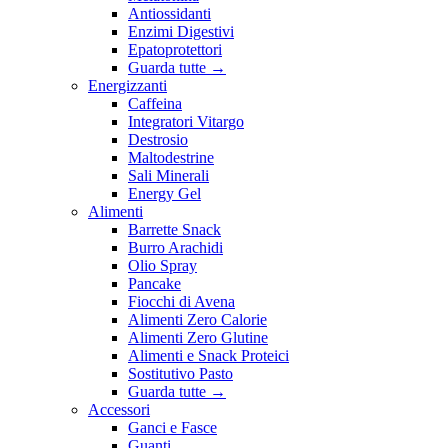
Antiossidanti
Enzimi Digestivi
Epatoprotettori
Guarda tutte
→
Energizzanti
Caffeina
Integratori Vitargo
Destrosio
Maltodestrine
Sali Minerali
Energy Gel
Alimenti
Barrette Snack
Burro Arachidi
Olio Spray
Pancake
Fiocchi di Avena
Alimenti Zero Calorie
Alimenti Zero Glutine
Alimenti e Snack Proteici
Sostitutivo Pasto
Guarda tutte
→
Accessori
Ganci e Fasce
Guanti