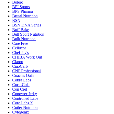
Bolero
BPI Sports
BPS Pharma
Brutal Nutrition
BSN
BSN DNA Series
Buff Bake
Bull Sport Nutrition
Bulk Nutrition
Care Free
Cellucor
Chef Jay's
CHIBA Work Out
Clarou
CiaoCarb
CNP Professional
Coach's Oat's
Cobra Labs
Coca-Cola
Con Cret
Conower Jerky
Controlled Labs
Core Labs X
Cutler Nutrition
Cytogenix