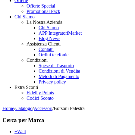
Offerte
Offerte Special
Promotional Pack
Chi Siamo
La Nostra Azienda
Chi Siamo
APP IntegratoriMarket
Blog News
Assistenza Clienti
Contatti
Ordini telefonici
Condizioni
Spese di Trasporto
Condizioni di Vendita
Metodi di Pagamento
Privacy policy
Extra Sconti
Fidelity Points
Codici Sconto
Home
/
Catalogo
/
Accessori
/
Borsoni Palestra
Cerca per Marca
+Watt