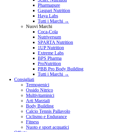
Pharmapure
Gaspari Nutrition
Haya Labs
Tutti i Marchi →
Nuovi Marchi
Coca-Cola
Nutriversum
SPARTA Nutrition
1UP Nutrition
Extreme Labs
BPS Pharma
ProNutrition
PBB Pro Body Building
Tutti i Marchi →
Consigliati
Termogenici
Ossido Nitrico
Multivitaminici
Arti Marziali
Body Building
Calcio Tennis Pallavolo
Ciclismo e Endurance
Fitness
Nuoto e sport acquatici