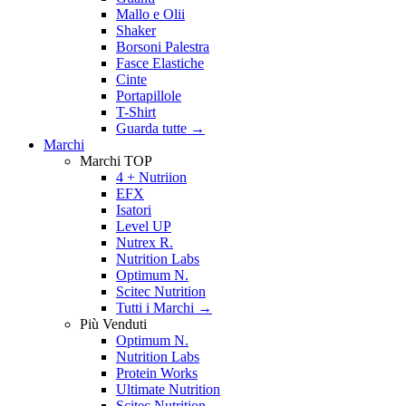
Mallo e Olii
Shaker
Borsoni Palestra
Fasce Elastiche
Cinte
Portapillole
T-Shirt
Guarda tutte
→
Marchi
Marchi TOP
4 + Nutriion
EFX
Isatori
Level UP
Nutrex R.
Nutrition Labs
Optimum N.
Scitec Nutrition
Tutti i Marchi →
Più Venduti
Optimum N.
Nutrition Labs
Protein Works
Ultimate Nutrition
Scitec Nutrition