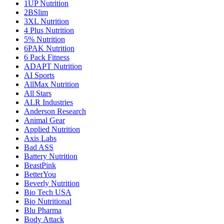
1UP Nutrition
2BSlim
3XL Nutrition
4 Plus Nutrition
5% Nutrition
6PAK Nutrition
6 Pack Fitness
ADAPT Nutrition
AI Sports
AllMax Nutrition
All Stars
ALR Industries
Anderson Research
Animal Gear
Applied Nutrition
Axis Labs
Bad ASS
Battery Nutrition
BeastPink
BetterYou
Beverly Nutrition
Bio Tech USA
Bio Nutritional
Blu Pharma
Body Attack