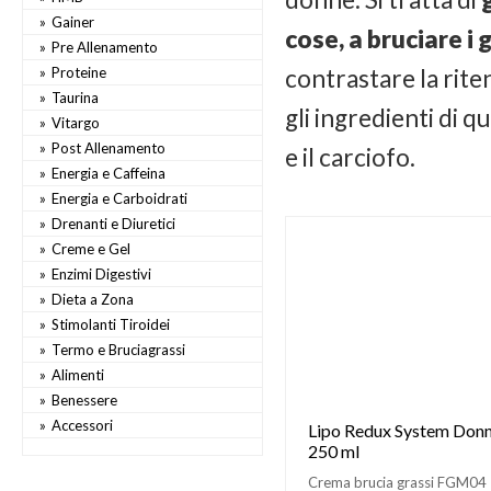
Gainer
cose, a bruciare i 
Pre Allenamento
Proteine
contrastare la ritenz
Taurina
gli ingredienti di q
Vitargo
Post Allenamento
e il carciofo.
Energia e Caffeina
Energia e Carboidrati
Drenanti e Diuretici
Creme e Gel
Enzimi Digestivi
Dieta a Zona
Stimolanti Tiroidei
Termo e Bruciagrassi
Alimenti
Benessere
Accessori
Lipo Redux System Don
250 ml
Crema brucia grassi FGM04