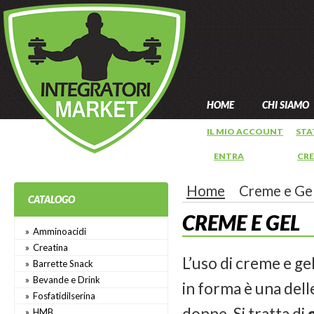
HOME
CHI SIAMO
IL MIO ACCOUNT
STA
ENTRA
OPPURE
CR
Home
Creme e Ge
CATALOGO
CREME E GEL
Amminoacidi
Creatina
L’uso di creme e ge
Barrette Snack
Bevande e Drink
in forma è una dell
Fosfatidilserina
donne. Si tratta di
HMB